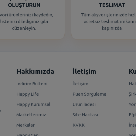
OLUŞTURUN
TESLIMAT
vori ürünlerinizi kaydedin,
Tüm alışverişlerinizde hızl
listenizi dilediğiniz gibi
ücretsiz teslimat imkanı 
düzenleyin.
kapınızda.
Hakkımızda
İletişim
K
İndirim Bülteni
İletişim
Hak
Happy Life
Puan Sorgulama
Şir
Happy Kurumsal
Ürün İadesi
Yö
a
Marketlerimiz
Site Haritası
Eği
Markalar
KVKK
İns
Happy Can
Sos