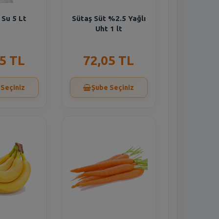
Su 5 Lt
Sütaş Süt %2.5 Yağlı
Uht 1 lt
5 TL
72,05 TL
 Seçiniz
Şube Seçiniz