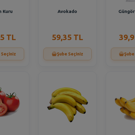
n Kuru
Avokado
Güngör 
15 TL
59,35 TL
39,9
 Seçiniz
Şube Seçiniz
Şube