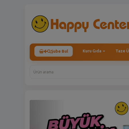
Kuru Gıda
Taze Ü
Şube Bul
Previous