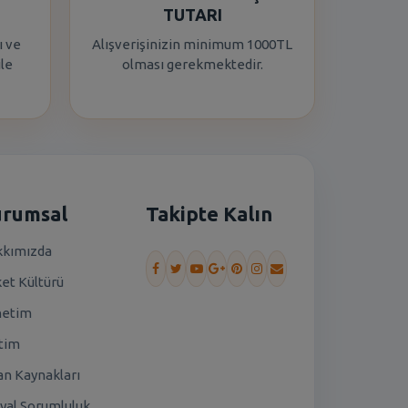
TUTARI
ı ve
Alışverişinizin minimum 1000TL
ile
olması gerekmektedir.
urumsal
Takipte Kalın
kımızda
ket Kültürü
netim
tim
an Kaynakları
yal Sorumluluk