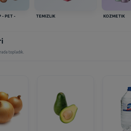
 - PET -
TEMIZLIK
KOZMETIK
i
rada topladık.