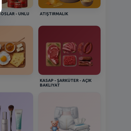
Mehmet - [SIRINEVLER]
SOSLAR - UNLU
ATIŞTIRMALIK
Pınar Catering Piliç Uzun Sosis
460 Gr
Müjgan - [Gaziosmanpaşa
Mevlana]
Yörsan Süt Yağlı Uht 1/1
Gülten - [ESENLER]
Bağcı Zeytin Yağlı Siyah 1400 Gr
(351-4102Xs-3Xs)
KASAP - ŞARKÜTER - AÇIK
Aynur - [CEKMECE]
BAKLIYAT
Algıda Inh. C.Dor Cls Sorbe 850
Ml
Aydan - [BANDIRMA MERKEZ]
Sütaş Yoğurt Kaymaksız 600 Gr