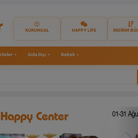
KURUMSAL
HAPPY LİFE
İNDİRİM BÜ
rünler
Gıda Dışı
Bebek
N