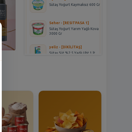
Sütaş Yoğurt Kaymaksız 600 Gr
Seher - [RESITPASA 1]
Sütaş Yoğurt Yarım Yağlı Kova
3000 Gr
yeliz - [DİKİLİTAŞ]
Sütaş Süt %2.5 Yağlı Uht 1 lt
İrfan - [Gursel]
Sütaş Tereyağ 200 gr
Necla - [BANDIRMA MERKEZ]
Ünal Eski Kaşar Peynir 250 gr
Berkan - [MALTEPE
ALTAYCESME]
Teksüt Yarım Yağlı Uht Süt 1/1