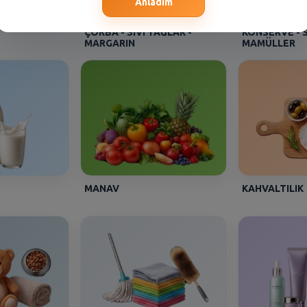
Anladım
ÇORBA - SIVI YAĞLAR -
KONSERVE - 
MARGARIN
MAMÜLLER
MANAV
KAHVALTILIK