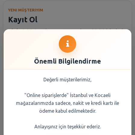
YENI MÜŞTERIYIM
Kayıt Ol
Bilgilerinizi girerek Happy Center alışverişinizi daha hızlı,
güvenli ve takip edilebilir hale getirin.
Adınız
Önemli Bilgilendirme
Soyadınız
Değerli müşterilerimiz,
"Online siparişlerde" İstanbul ve Kocaeli
mağazalarımızda sadece, nakit ve kredi kartı ile
E-Posta
ödeme kabul edilmektedir.
Anlayışınız için teşekkür ederiz.
Telefon