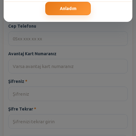
Anladım
Cep Telefonu
Avantaj Kart Numaranız
Şifreniz
Şifre Tekrar