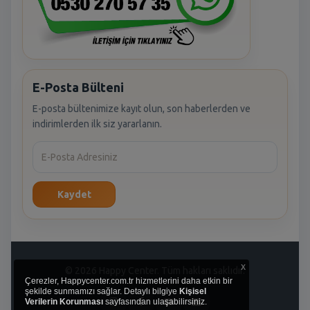
E-Posta Bülteni
E-posta bültenimize kayıt olun, son haberlerden ve
indirimlerden ilk siz yararlanın.
Kaydet
x
© 2026 Happy Center. Tüm hakları saklıdır.
Çerezler, Happycenter.com.tr hizmetlerini daha etkin bir
şekilde sunmamızı sağlar. Detaylı bilgiye
Kişisel
Verilerin Korunması
sayfasından ulaşabilirsiniz.