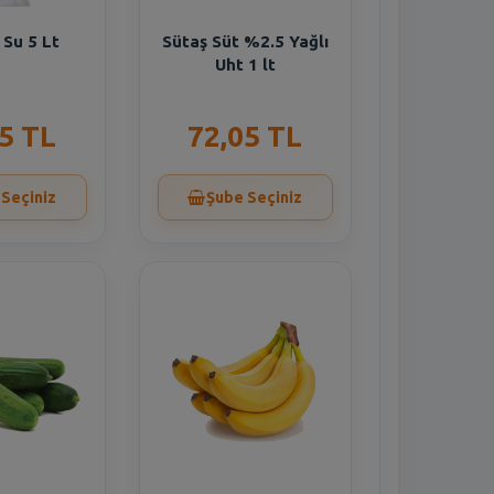
Su 5 Lt
Sütaş Süt %2.5 Yağlı
Uht 1 lt
5 TL
72,05 TL
 Seçiniz
Şube Seçiniz