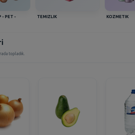
 - PET -
TEMIZLIK
KOZMETIK
i
rada topladık.