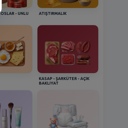
Mehmet - [SIRINEVLER]
SOSLAR - UNLU
ATIŞTIRMALIK
Pınar Catering Piliç Uzun Sosis
460 Gr
Mehmet - [SIRINEVLER]
Pınar Catering Piliç Uzun Sosis
460 Gr
BARAN - [Beşyüzevler 2]
Sütaş Süt % 3.5 Yağlı Uht 1/1
KASAP - ŞARKÜTER - AÇIK
Asena - [HALKALI
BAKLIYAT
DUMANKAYA MIKS]
Seyidoğlu Dnk. Ekler Bitter
Çikolatalı 300 Gr
Efe - [Kartal Gümüşpınar]
İçim Süt Tam Yağlı Uht 1 lt