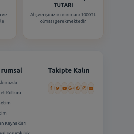
TUTARI
ı ve
Alışverişinizin minimum 1000TL
ile
olması gerekmektedir.
urumsal
Takipte Kalın
kımızda
ket Kültürü
netim
tim
an Kaynakları
yal Sorumluluk