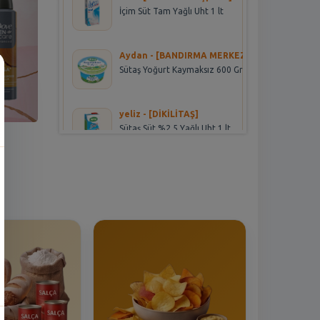
İçim Süt Tam Yağlı Uht 1 lt
Aydan - [BANDIRMA MERKEZ]
Sütaş Yoğurt Kaymaksız 600 Gr
yeliz - [DİKİLİTAŞ]
Sütaş Süt %2.5 Yağlı Uht 1 lt
SUSAM - [ESENYURT MERKEZ]
Teksüt Beyaz Peynir Tam Yağlı
900 Gr.
Songul - [Beşyüzevler 2]
Pınar Hindi Sosis Kokteyl Aç Bitir
180 Gr
Murat - [ESENYURT MERKEZ]
Teksüt Kaşar Peyniri 600 gr