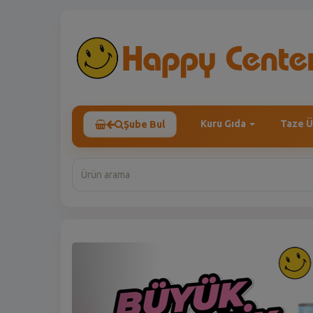
Kuru Gıda
Taze Ü
Şube Bul
Previous