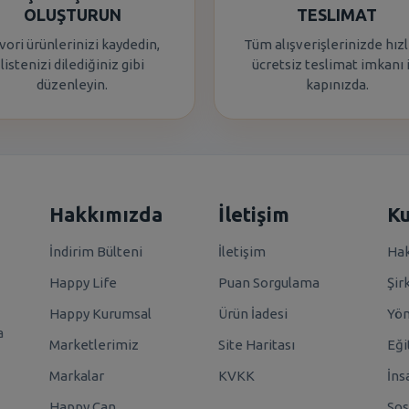
OLUŞTURUN
TESLIMAT
vori ürünlerinizi kaydedin,
Tüm alışverişlerinizde hızl
listenizi dilediğiniz gibi
ücretsiz teslimat imkanı 
düzenleyin.
kapınızda.
Hakkımızda
İletişim
K
İndirim Bülteni
İletişim
Hak
Happy Life
Puan Sorgulama
Şir
Happy Kurumsal
Ürün İadesi
Yö
a
Marketlerimiz
Site Haritası
Eği
Markalar
KVKK
İns
Happy Can
Sos