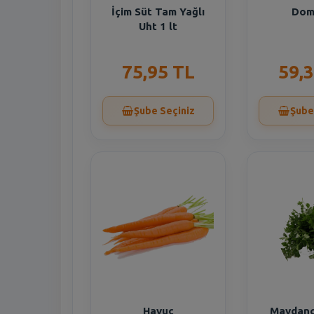
İçim Süt Tam Yağlı
Dom
Uht 1 lt
75,95 TL
59,
Şube Seçiniz
Şube
Havuç
Maydan