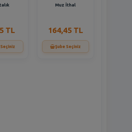
talık
Muz İthal
5 TL
164,45 TL
 Seçiniz
Şube Seçiniz