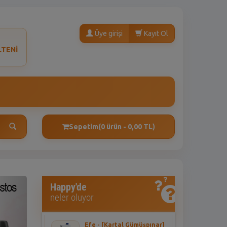
Üye girişi
Kayıt Ol
LTENİ
Sepetim
(0 ürün - 0,00 TL)
ext
Asena - [HALKALI
Happy'de
DUMANKAYA MIKS]
neler oluyor
Seyidoğlu Dnk. Ekler Bitter
Çikolatalı 300 Gr
Efe - [Kartal Gümüşpınar]