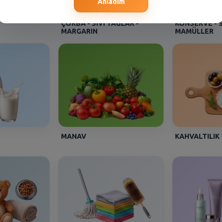
Anladım
ÇORBA - SIVI YAĞLAR -
KONSERVE - 
MARGARIN
MAMÜLLER
MANAV
KAHVALTILIK