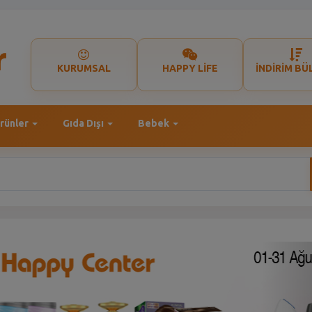
KURUMSAL
HAPPY LİFE
İNDİRİM BÜ
rünler
Gıda Dışı
Bebek
N