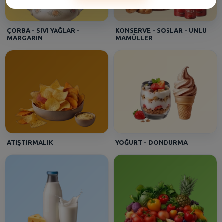
Gülten - [ESENLER]
Bağcı Zeytin Yağlı Siyah 1400 Gr (351-4102Xs-3Xs)
ÇORBA - SIVI YAĞLAR -
KONSERVE - SOSLAR - UNLU
MARGARIN
MAMÜLLER
Aynur - [CEKMECE]
Algıda Inh. C.Dor Cls Sorbe 850 Ml
Aydan - [BANDIRMA MERKEZ]
Sütaş Yoğurt Kaymaksız 600 Gr
ATIŞTIRMALIK
YOĞURT - DONDURMA