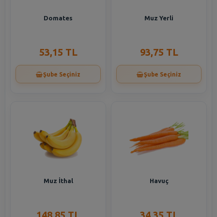
Domates
Muz Yerli
53,15 TL
93,75 TL
Şube Seçiniz
Şube Seçiniz
Muz İthal
Havuç
148,85 TL
34,35 TL