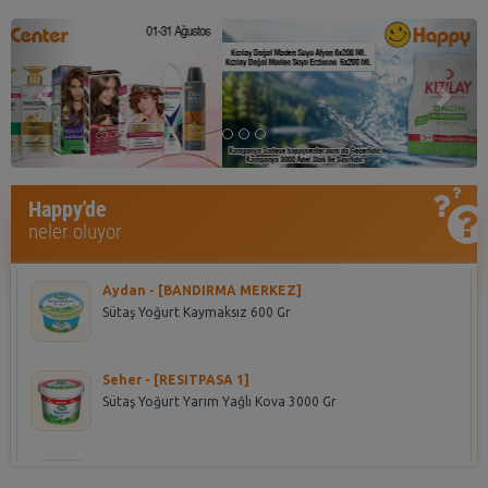
Previous
Nex
Aynur - [CEKMECE]
Happy'de
Algıda Inh. C.Dor Cls Sorbe 850 Ml
neler oluyor
Aydan - [BANDIRMA MERKEZ]
Sütaş Yoğurt Kaymaksız 600 Gr
Seher - [RESITPASA 1]
Sütaş Yoğurt Yarım Yağlı Kova 3000 Gr
yeliz - [DİKİLİTAŞ]