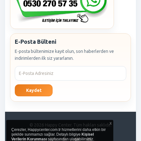
E-Posta Bülteni
E-posta bültenimize kayıt olun, son haberlerden ve
indirimlerden ilk siz yararlanın.
Kaydet
x
© 2026 Happy Center. Tüm hakları saklıdır.
Çerezler, Happycenter.com.tr hizmetlerini daha etkin bir
şekilde sunmamızı sağlar. Detaylı bilgiye
Kişisel
Verilerin Korunması
sayfasından ulaşabilirsiniz.