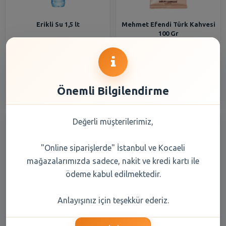
Erikli Su 1,5 lt
Mehmet Efendi Türk Kahvesi
100 Gr
33,20 TL
108,20 TL
Şube Seçiniz
Şube Seçiniz
Önemli Bilgilendirme
Değerli müşterilerimiz,
"Online siparişlerde" İstanbul ve Kocaeli
mağazalarımızda sadece, nakit ve kredi kartı ile
ödeme kabul edilmektedir.
Balküpü Küp Şeker Gold 1000
Erikli Su 0,5 lt
Anlayışınız için teşekkür ederiz.
gr