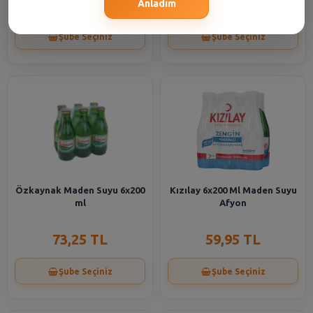
60,95 TL
16,55 TL
Anladım
Şube Seçiniz
Şube Seçiniz
Özkaynak Maden Suyu 6x200
Kızılay 6x200 Ml Maden Suyu
ml
Afyon
73,25 TL
59,95 TL
Şube Seçiniz
Şube Seçiniz