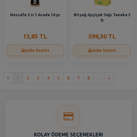
Nescafe 2 si 1 Arada 10 gr
Biryağ Ayçiçek Yağı Teneke 5
lt
13,85 TL
599,30 TL
Şube Seçiniz
Şube Seçiniz
İlk
Son
«
1
2
3
4
5
6
7
8
...
»
KOLAY ÖDEME SEÇENEKLERI