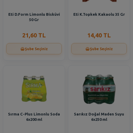
Eti D.Form Limonlu Bisküvi
Eti K.Topkek Kakaolu 35 Gr
50 Gr
21,60 TL
14,40 TL
Şube Seçiniz
Şube Seçiniz
Sırma C-Plus Limonlu Soda
Sarıkız Doğal Maden Suyu
6x200 ml
6x250 ml