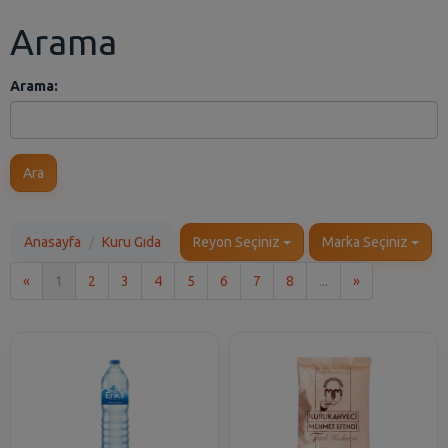
Arama
Arama:
Ara
Anasayfa
Kuru Gıda
Reyon Seçiniz
Marka Seçiniz
İlk
Son
«
1
2
3
4
5
6
7
8
...
»