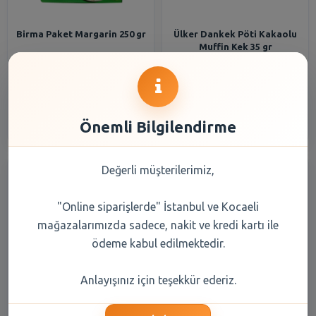
Birma Paket Margarin 250 gr
Ülker Dankek Pöti Kakaolu
Muffin Kek 35 gr
33,20 TL
12,20 TL
Şube Seçiniz
Şube Seçiniz
Önemli Bilgilendirme
Değerli müşterilerimiz,
"Online siparişlerde" İstanbul ve Kocaeli
mağazalarımızda sadece, nakit ve kredi kartı ile
ödeme kabul edilmektedir.
Balküpü Harman Çay 1000 gr
Balküpü Toz Şeker 3000 gr
Anlayışınız için teşekkür ederiz.