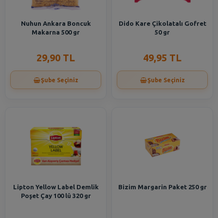
Nuhun Ankara Boncuk
Dido Kare Çikolatalı Gofret
Makarna 500 gr
50 gr
29,90 TL
49,95 TL
Şube Seçiniz
Şube Seçiniz
Lipton Yellow Label Demlik
Bizim Margarin Paket 250 gr
Poşet Çay 100 lü 320 gr