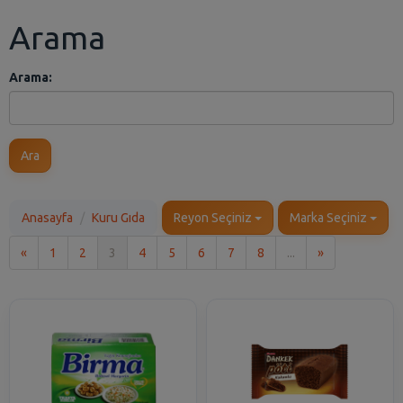
Arama
Arama:
Ara
Anasayfa
Kuru Gıda
Reyon Seçiniz
Marka Seçiniz
İlk
Son
«
1
2
3
4
5
6
7
8
...
»