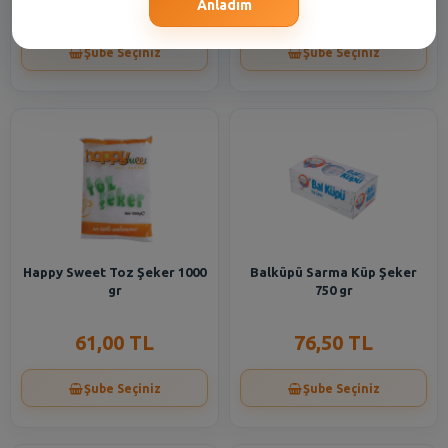
321,80 TL
155,30 TL
Anladım
Şube Seçiniz
Şube Seçiniz
Happy Sweet Toz Şeker 1000
Balküpü Sarma Küp Şeker
gr
750 gr
61,00 TL
76,50 TL
Şube Seçiniz
Şube Seçiniz