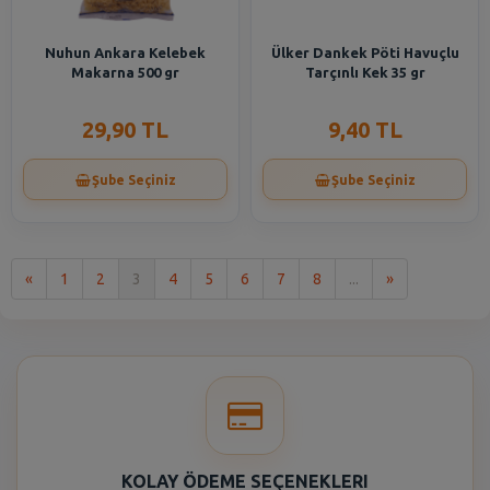
Nuhun Ankara Kelebek
Ülker Dankek Pöti Havuçlu
Makarna 500 gr
Tarçınlı Kek 35 gr
29,90 TL
9,40 TL
Şube Seçiniz
Şube Seçiniz
İlk
Son
«
1
2
3
4
5
6
7
8
...
»
KOLAY ÖDEME SEÇENEKLERI