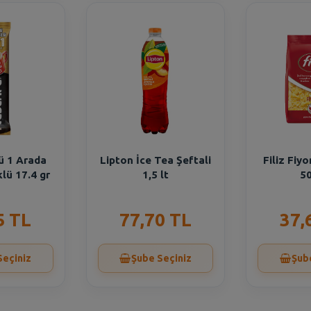
ü 1 Arada
Lipton İce Tea Şeftali
Filiz Fiy
lü 17.4 gr
1,5 lt
50
5 TL
77,70 TL
37,
Seçiniz
Şube Seçiniz
Şub