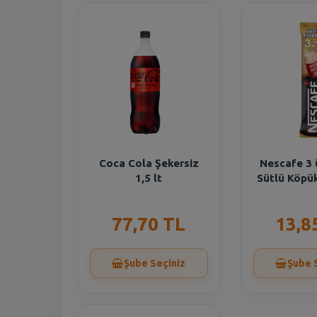
Coca Cola Şekersiz
Nescafe 3 
1,5 lt
Sütlü Köpük
77,70 TL
13,8
Şube Seçiniz
Şube 