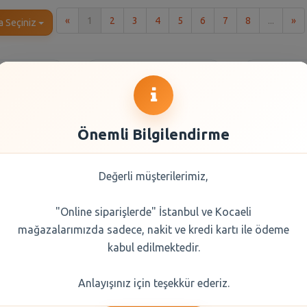
İlk
So
«
1
2
3
4
5
6
7
8
...
»
a Seçiniz
Önemli Bilgilendirme
Değerli müşterilerimiz,
"Online siparişlerde" İstanbul ve Kocaeli
endi Türk
Balküpü Küp Şeker
Erikli
mağazalarımızda sadece, nakit ve kredi kartı ile ödeme
 100 Gr
Gold 1000 gr
kabul edilmektedir.
0 TL
60,95 TL
16,
Anlayışınız için teşekkür ederiz.