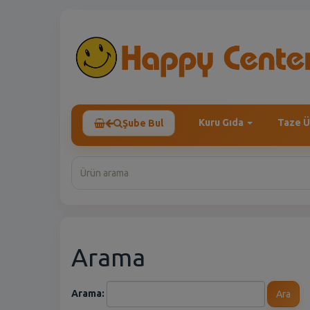
Kuru Gıda
Taze Ü
Şube Bul
Arama
Arama:
Ara