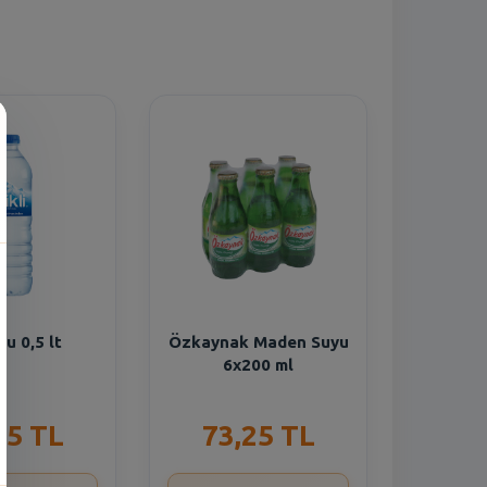
n
 Su 0,5 lt
Özkaynak Maden Suyu
6x200 ml
55 TL
73,25 TL