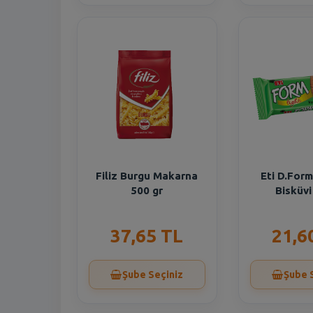
Filiz Burgu Makarna
Eti D.For
500 gr
Bisküvi
37,65 TL
21,6
Şube Seçiniz
Şube 