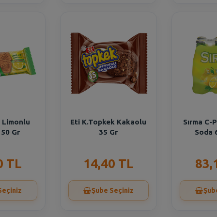
m Limonlu
Eti K.Topkek Kakaolu
Sırma C-P
 50 Gr
35 Gr
Soda 
0 TL
14,40 TL
83,
Seçiniz
Şube Seçiniz
Şub