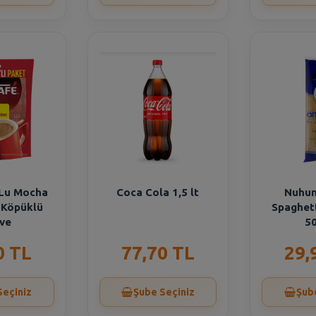
 Lu Mocha
Coca Cola 1,5 lt
Nuhun
ı Köpüklü
Spaghet
ve
50
0 TL
77,70 TL
29,
Seçiniz
Şube Seçiniz
Şub