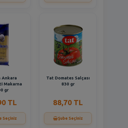
 Ankara
Tat Domates Salçası
ti Makarna
830 gr
0 gr
90 TL
88,70 TL
e Seçiniz
Şube Seçiniz