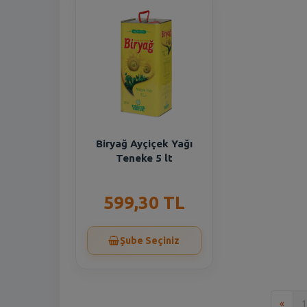
Biryağ Ayçiçek Yağı
Teneke 5 lt
599,30 TL
Şube Seçiniz
İlk
«
1