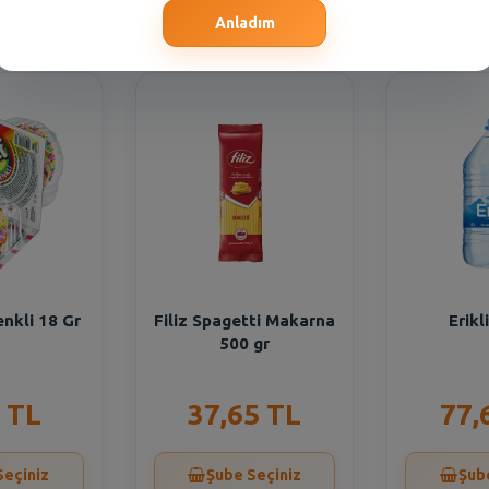
Seçiniz
Şube Seçiniz
Şub
Anladım
enkli 18 Gr
Filiz Spagetti Makarna
Erikl
500 gr
 TL
37,65 TL
77,
Seçiniz
Şube Seçiniz
Şub