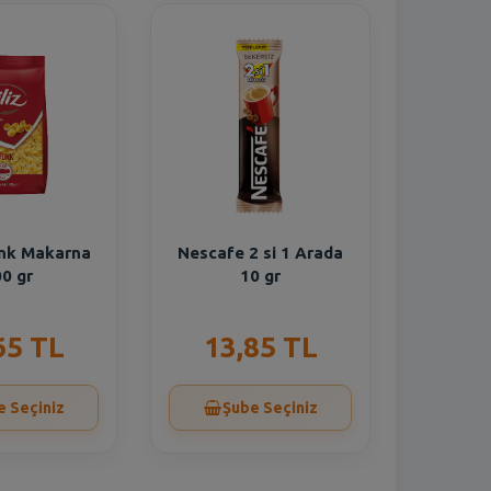
onk Makarna
Nescafe 2 si 1 Arada
0 gr
10 gr
65 TL
13,85 TL
e Seçiniz
Şube Seçiniz