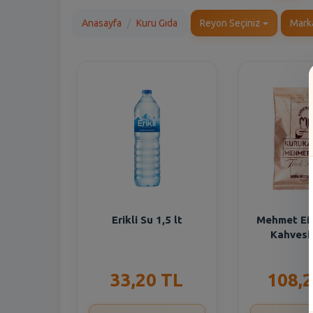
Anasayfa
Kuru Gıda
Reyon Seçiniz
Mark
Erikli Su 1,5 lt
Mehmet Ef
Kahvesi
33,20 TL
108,2