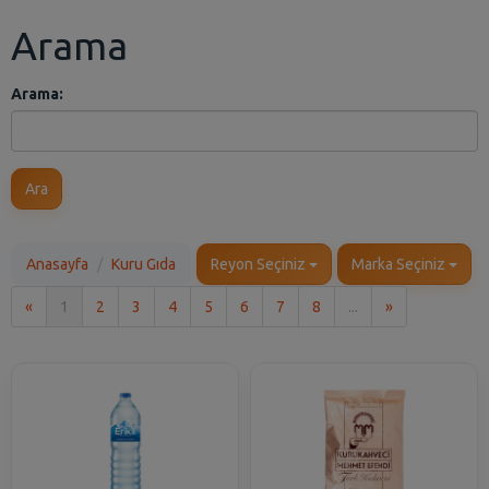
Arama
Arama:
Ara
Anasayfa
Kuru Gıda
Reyon Seçiniz
Marka Seçiniz
İlk
Son
«
1
2
3
4
5
6
7
8
...
»