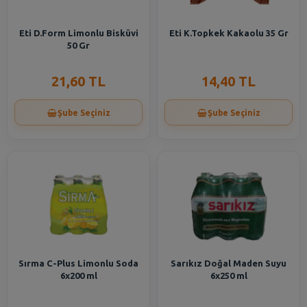
Eti D.Form Limonlu Bisküvi
Eti K.Topkek Kakaolu 35 Gr
50 Gr
21,60 TL
14,40 TL
Şube Seçiniz
Şube Seçiniz
Sırma C-Plus Limonlu Soda
Sarıkız Doğal Maden Suyu
6x200 ml
6x250 ml