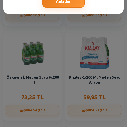
60,95 TL
16,55 TL
Anladım
Şube Seçiniz
Şube Seçiniz
Özkaynak Maden Suyu 6x200
Kızılay 6x200 Ml Maden Suyu
ml
Afyon
73,25 TL
59,95 TL
Şube Seçiniz
Şube Seçiniz