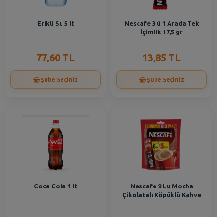
Erikli Su 5 lt
Nescafe 3 ü 1 Arada Tek
İçimlik 17,5 gr
77,60 TL
13,85 TL
Şube Seçiniz
Şube Seçiniz
Coca Cola 1 lt
Nescafe 9 Lu Mocha
Çikolatalı Köpüklü Kahve