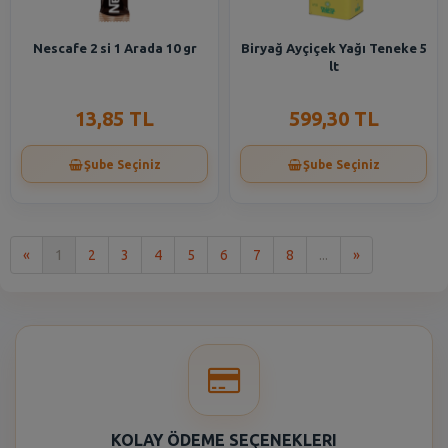
Nescafe 2 si 1 Arada 10 gr
Biryağ Ayçiçek Yağı Teneke 5
lt
13,85 TL
599,30 TL
Şube Seçiniz
Şube Seçiniz
İlk
Son
«
1
2
3
4
5
6
7
8
...
»
KOLAY ÖDEME SEÇENEKLERI