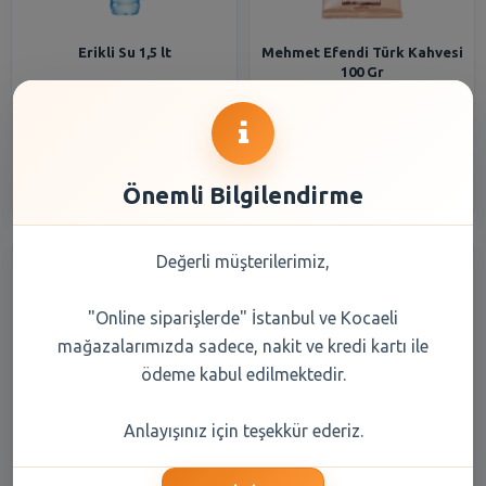
Erikli Su 1,5 lt
Mehmet Efendi Türk Kahvesi
100 Gr
33,20 TL
108,20 TL
Şube Seçiniz
Şube Seçiniz
Önemli Bilgilendirme
Değerli müşterilerimiz,
"Online siparişlerde" İstanbul ve Kocaeli
mağazalarımızda sadece, nakit ve kredi kartı ile
ödeme kabul edilmektedir.
Balküpü Küp Şeker Gold 1000
Erikli Su 0,5 lt
Anlayışınız için teşekkür ederiz.
gr