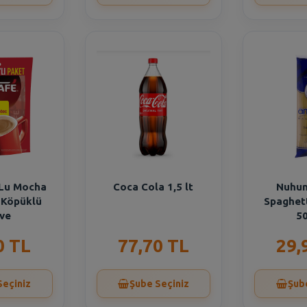
 Lu Mocha
Coca Cola 1,5 lt
Nuhun
ı Köpüklü
Spaghet
ve
50
0 TL
77,70 TL
29,
Seçiniz
Şube Seçiniz
Şub