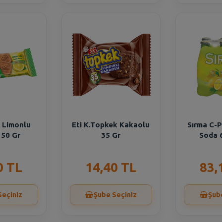
m Limonlu
Eti K.Topkek Kakaolu
Sırma C-P
 50 Gr
35 Gr
Soda 
0 TL
14,40 TL
83,
Seçiniz
Şube Seçiniz
Şub