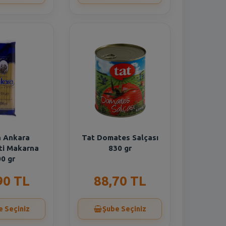
 Ankara
Tat Domates Salçası
ti Makarna
830 gr
0 gr
90 TL
88,70 TL
e Seçiniz
Şube Seçiniz