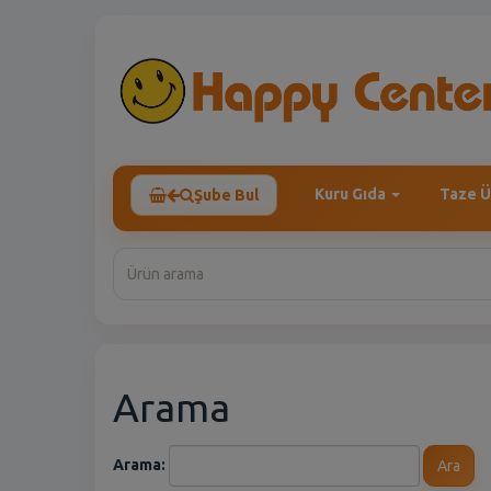
Kuru Gıda
Taze Ü
Şube Bul
Arama
Arama:
Ara