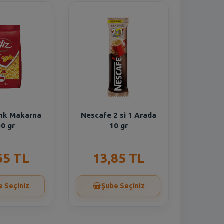
onk Makarna
Nescafe 2 si 1 Arada
0 gr
10 gr
65 TL
13,85 TL
e Seçiniz
Şube Seçiniz