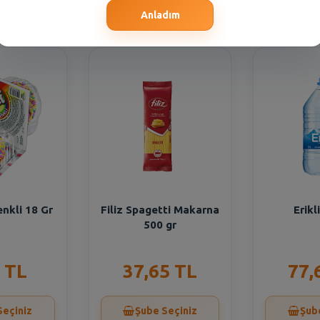
Seçiniz
Şube Seçiniz
Şub
Anladım
enkli 18 Gr
Filiz Spagetti Makarna
Erikl
500 gr
 TL
37,65 TL
77,
Seçiniz
Şube Seçiniz
Şub