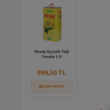
Biryağ Ayçiçek Yağı
Teneke 5 lt
599,30 TL
Şube Seçiniz
İlk
«
1