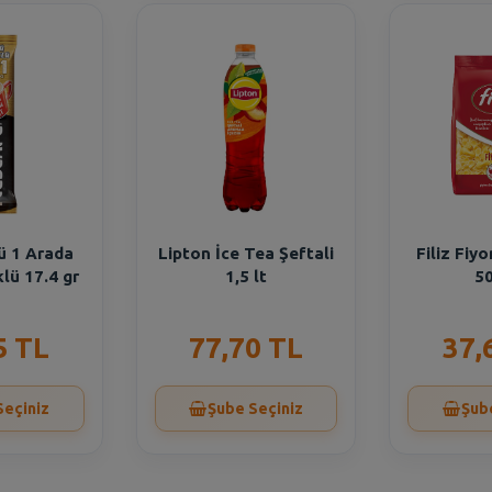
ü 1 Arada
Lipton İce Tea Şeftali
Filiz Fiy
lü 17.4 gr
1,5 lt
50
5 TL
77,70 TL
37,
Seçiniz
Şube Seçiniz
Şub