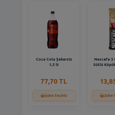
Coca Cola Şekersiz
Nescafe 3 
1,5 lt
Sütlü Köpük
77,70 TL
13,8
Şube Seçiniz
Şube 