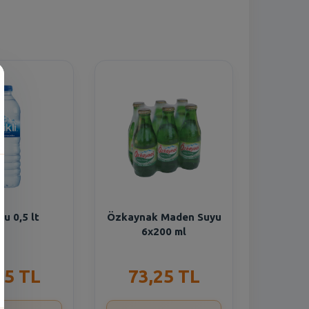
n
 Su 0,5 lt
Özkaynak Maden Suyu
6x200 ml
55 TL
73,25 TL