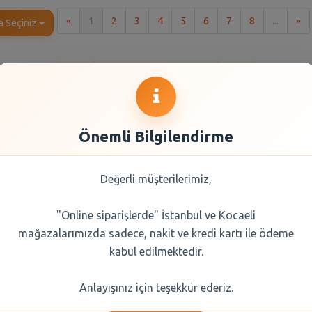
İlk
So
«
1
2
3
4
5
6
7
8
...
»
a Seçiniz
Önemli Bilgilendirme
Değerli müşterilerimiz,
"Online siparişlerde" İstanbul ve Kocaeli
endi Türk
Balküpü Küp Şeker
Erikli
mağazalarımızda sadece, nakit ve kredi kartı ile ödeme
 100 Gr
Gold 1000 gr
kabul edilmektedir.
0 TL
60,95 TL
16,
Anlayışınız için teşekkür ederiz.