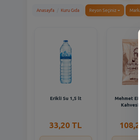
Anasayfa
Kuru Gıda
Reyon Seçiniz
Mark
Erikli Su 1,5 lt
Mehmet Ef
Kahvesi
33,20 TL
108,2