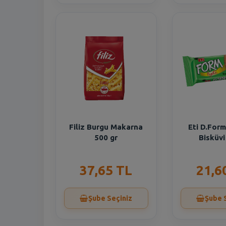
Filiz Burgu Makarna
Eti D.For
500 gr
Bisküvi
37,65 TL
21,6
Şube Seçiniz
Şube 