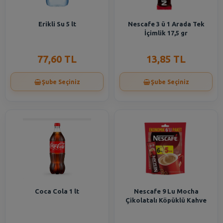
Erikli Su 5 lt
Nescafe 3 ü 1 Arada Tek
İçimlik 17,5 gr
77,60 TL
13,85 TL
Şube Seçiniz
Şube Seçiniz
Coca Cola 1 lt
Nescafe 9 Lu Mocha
Çikolatalı Köpüklü Kahve