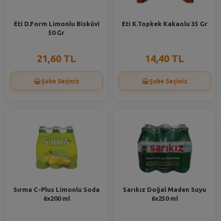
Eti D.Form Limonlu Bisküvi
Eti K.Topkek Kakaolu 35 Gr
50 Gr
21,60 TL
14,40 TL
Şube Seçiniz
Şube Seçiniz
Sırma C-Plus Limonlu Soda
Sarıkız Doğal Maden Suyu
6x200 ml
6x250 ml