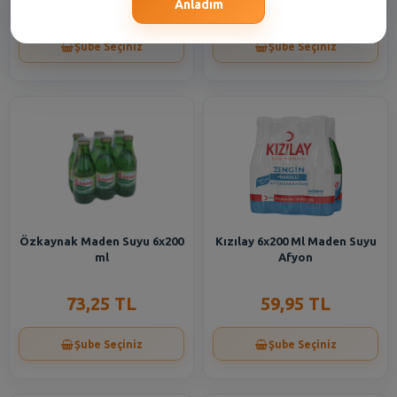
60,95 TL
16,55 TL
Anladım
Şube Seçiniz
Şube Seçiniz
Özkaynak Maden Suyu 6x200
Kızılay 6x200 Ml Maden Suyu
ml
Afyon
73,25 TL
59,95 TL
Şube Seçiniz
Şube Seçiniz