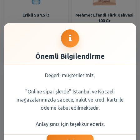
Erikli Su 1,5 lt
Mehmet Efendi Türk Kahvesi
100 Gr
33,20 TL
108,20 TL
Şube Seçiniz
Şube Seçiniz
Önemli Bilgilendirme
Değerli müşterilerimiz,
"Online siparişlerde" İstanbul ve Kocaeli
mağazalarımızda sadece, nakit ve kredi kartı ile
ödeme kabul edilmektedir.
Balküpü Küp Şeker Gold 1000
Erikli Su 0,5 lt
Anlayışınız için teşekkür ederiz.
gr