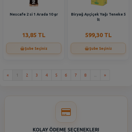
Nescafe 2 si 1 Arada 10 gr
Biryağ Ayçiçek Yağı Teneke 5
lt
13,85 TL
599,30 TL
Şube Seçiniz
Şube Seçiniz
İlk
Son
«
1
2
3
4
5
6
7
8
...
»
KOLAY ÖDEME SEÇENEKLERI