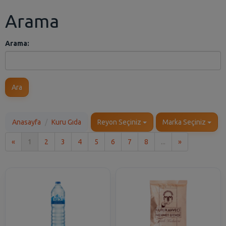
Arama
Arama:
Ara
Anasayfa
Kuru Gıda
Reyon Seçiniz
Marka Seçiniz
İlk
Son
«
1
2
3
4
5
6
7
8
...
»