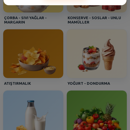
BARAN - [Beşyüzevler 2]
Sütaş Süt % 3.5 Yağlı Uht 1/1
ÇORBA - SIVI YAĞLAR -
KONSERVE - SOSLAR - UNLU
MARGARIN
MAMÜLLER
Asena - [HALKALI DUMANKAYA MIKS]
Seyidoğlu Dnk. Ekler Bitter Çikolatalı 300 Gr
Efe - [Kartal Gümüşpınar]
İçim Süt Tam Yağlı Uht 1 lt
ATIŞTIRMALIK
YOĞURT - DONDURMA