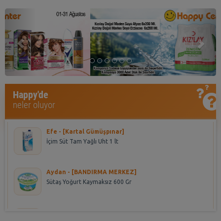
Previous
Nex
Asena - [HALKALI DUMANKAYA MIKS]
Happy'de
Seyidoğlu Dnk. Ekler Bitter Çikolatalı 300 Gr
neler oluyor
Efe - [Kartal Gümüşpınar]
İçim Süt Tam Yağlı Uht 1 lt
Aydan - [BANDIRMA MERKEZ]
Sütaş Yoğurt Kaymaksız 600 Gr
yeliz - [DİKİLİTAŞ]