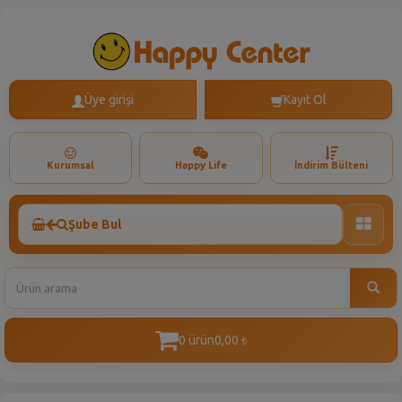
Üye girişi
Kayıt Ol
Kurumsal
Happy Life
İndirim Bülteni
Şube Bul
Toggle
naviga
0 ürün
0,00
t