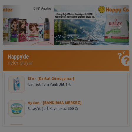
Previous
Nex
Asena - [HALKALI DUMANKAYA MIKS]
Happy'de
Seyidoğlu Dnk. Ekler Bitter Çikolatalı 300 Gr
neler oluyor
Efe - [Kartal Gümüşpınar]
İçim Süt Tam Yağlı Uht 1 lt
Aydan - [BANDIRMA MERKEZ]
Sütaş Yoğurt Kaymaksız 600 Gr
Seher - [RESITPASA 1]