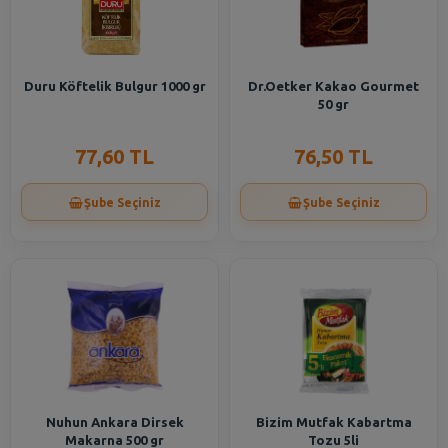
Duru Köftelik Bulgur 1000 gr
Dr.Oetker Kakao Gourmet
50 gr
77,60 TL
76,50 TL
Şube Seçiniz
Şube Seçiniz
Nuhun Ankara Dirsek
Bizim Mutfak Kabartma
Makarna 500 gr
Tozu 5li