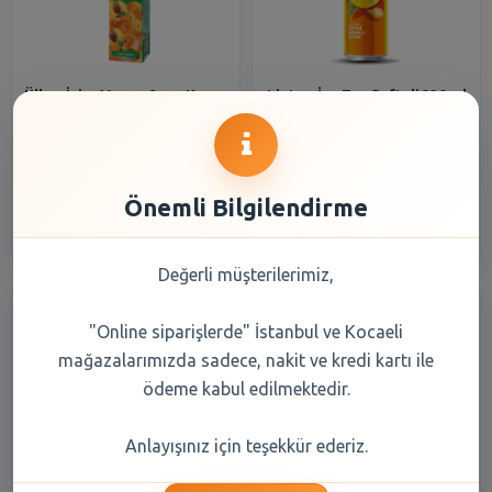
Ülker İçim Meyve Suyu Kayısı
Lipton İce Tea Şeftali 330 ml
1 lt
52,10 TL
44,30 TL
Önemli Bilgilendirme
Şube Seçiniz
Şube Seçiniz
Değerli müşterilerimiz,
"Online siparişlerde" İstanbul ve Kocaeli
mağazalarımızda sadece, nakit ve kredi kartı ile
ödeme kabul edilmektedir.
Anlayışınız için teşekkür ederiz.
Reis Erzincan Dermason
Teremyağ Kase Margarin 250
Fasulye 1 kg
gr