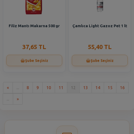
Filiz Mantı Makarna 500 gr
Çamlıca Light Gazoz Pet 1 lt
37,65 TL
55,40 TL
Şube Seçiniz
Şube Seçiniz
İlk
«
...
8
9
10
11
12
13
14
15
16
Son
...
»