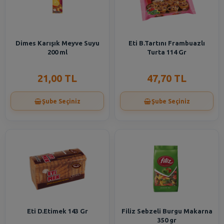
Dimes Karışık Meyve Suyu
Eti B.Tartını Frambuazlı
200 ml
Turta 114 Gr
21,00 TL
47,70 TL
Şube Seçiniz
Şube Seçiniz
Eti D.Etimek 143 Gr
Filiz Sebzeli Burgu Makarna
350 gr