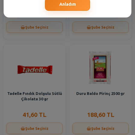
Anladım
246,35 TL
85,40 TL
Şube Seçiniz
Şube Seçiniz
Tadelle Fındık Dolgulu Sütlü
Duru Baldo Pirinç 2500 gr
Çikolata 30 gr
41,60 TL
188,60 TL
Şube Seçiniz
Şube Seçiniz