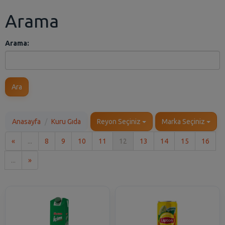
Arama
Arama:
Ara
Anasayfa
Kuru Gıda
Reyon Seçiniz
Marka Seçiniz
İlk
«
...
8
9
10
11
12
13
14
15
16
Son
...
»