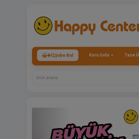
Kuru Gıda
Taze Ü
Şube Bul
Previous