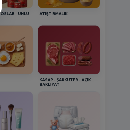
Mehmet - [SIRINEVLER]
SOSLAR - UNLU
ATIŞTIRMALIK
Pınar Catering Piliç Uzun Sosis
460 Gr
Mehmet - [SIRINEVLER]
Pınar Catering Piliç Uzun Sosis
460 Gr
BARAN - [Beşyüzevler 2]
Sütaş Süt % 3.5 Yağlı Uht 1/1
KASAP - ŞARKÜTER - AÇIK
Asena - [HALKALI
BAKLIYAT
DUMANKAYA MIKS]
Seyidoğlu Dnk. Ekler Bitter
Çikolatalı 300 Gr
Efe - [Kartal Gümüşpınar]
İçim Süt Tam Yağlı Uht 1 lt