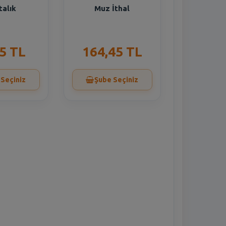
talık
Muz İthal
5 TL
164,45 TL
 Seçiniz
Şube Seçiniz