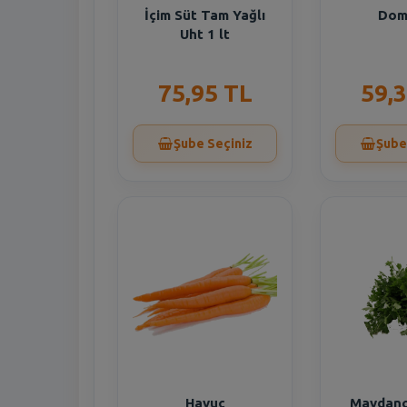
İçim Süt Tam Yağlı
Dom
Uht 1 lt
75,95 TL
59,
Şube Seçiniz
Şube
Havuç
Maydan