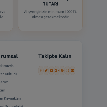
TUTARI
ı ve
Alışverişinizin minimum 1000TL
ile
olması gerekmektedir.
urumsal
Takipte Kalın
kımızda
ket Kültürü
netim
tim
an Kaynakları
yal Sorumluluk