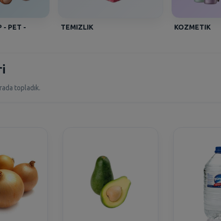
 - PET -
TEMIZLIK
KOZMETIK
i
rada topladık.