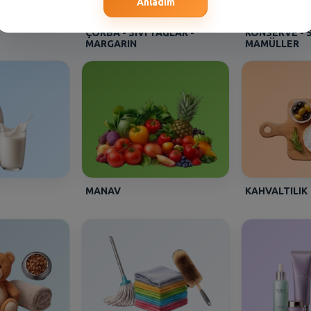
Anladım
ÇORBA - SIVI YAĞLAR -
KONSERVE - 
MARGARIN
MAMÜLLER
MANAV
KAHVALTILIK