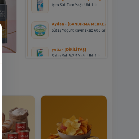
İçim Süt Tam Yağlı Uht 1 lt
Aydan - [BANDIRMA MERKEZ]
Sütaş Yoğurt Kaymaksız 600 Gr
yeliz - [DİKİLİTAŞ]
Sütaş Süt %2.5 Yağlı Uht 1 lt
SUSAM - [ESENYURT MERKEZ]
Teksüt Beyaz Peynir Tam Yağlı
900 Gr.
Songul - [Beşyüzevler 2]
Pınar Hindi Sosis Kokteyl Aç Bitir
180 Gr
Murat - [ESENYURT MERKEZ]
Teksüt Kaşar Peyniri 600 gr