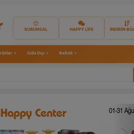
KURUMSAL
HAPPY LİFE
İNDİRİM BÜ
rünler
Gıda Dışı
Bebek
N