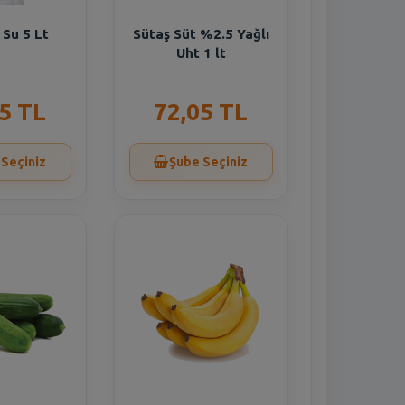
Su 5 Lt
Sütaş Süt %2.5 Yağlı
Uht 1 lt
5 TL
72,05 TL
 Seçiniz
Şube Seçiniz