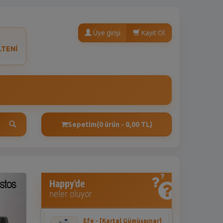
Üye girişi
Kayıt Ol
LTENİ
Sepetim
(0 ürün - 0,00 TL)
ext
Asena - [HALKALI
Happy'de
DUMANKAYA MIKS]
neler oluyor
Seyidoğlu Dnk. Ekler Bitter
Çikolatalı 300 Gr
Efe - [Kartal Gümüşpınar]