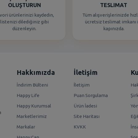
OLUŞTURUN
TESLIMAT
vori ürünlerinizi kaydedin,
Tüm alışverişlerinizde hızl
listenizi dilediğiniz gibi
ücretsiz teslimat imkanı 
düzenleyin.
kapınızda.
Hakkımızda
İletişim
K
İndirim Bülteni
İletişim
Hak
Happy Life
Puan Sorgulama
Şir
Happy Kurumsal
Ürün İadesi
Yö
a
Marketlerimiz
Site Haritası
Eği
Markalar
KVKK
İns
Happy Can
Sos