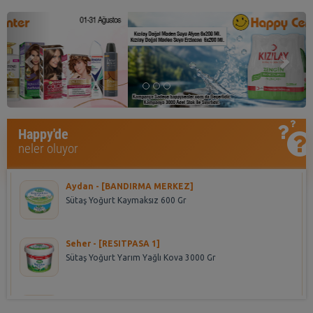
Previous
Nex
Aynur - [CEKMECE]
Happy'de
Algıda Inh. C.Dor Cls Sorbe 850 Ml
neler oluyor
Aydan - [BANDIRMA MERKEZ]
Sütaş Yoğurt Kaymaksız 600 Gr
Seher - [RESITPASA 1]
Sütaş Yoğurt Yarım Yağlı Kova 3000 Gr
yeliz - [DİKİLİTAŞ]