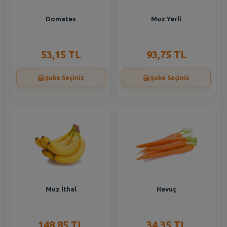
Domates
Muz Yerli
53,15 TL
93,75 TL
Şube Seçiniz
Şube Seçiniz
Muz İthal
Havuç
148,85 TL
34,35 TL