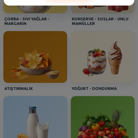
Gülten - [ESENLER]
Bağcı Zeytin Yağlı Siyah 1400 Gr (351-4102Xs-3Xs)
ÇORBA - SIVI YAĞLAR -
KONSERVE - SOSLAR - UNLU
MARGARIN
MAMÜLLER
Aynur - [CEKMECE]
Algıda Inh. C.Dor Cls Sorbe 850 Ml
Aydan - [BANDIRMA MERKEZ]
Sütaş Yoğurt Kaymaksız 600 Gr
ATIŞTIRMALIK
YOĞURT - DONDURMA