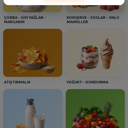
Aynur - [CEKMECE]
Algıda Inh. C.Dor Cls Sorbe 850 Ml
ÇORBA - SIVI YAĞLAR -
KONSERVE - SOSLAR - UNLU
MARGARIN
MAMÜLLER
Asena - [HALKALI DUMANKAYA MIKS]
Seyidoğlu Dnk. Ekler Bitter Çikolatalı 300 Gr
Efe - [Kartal Gümüşpınar]
İçim Süt Tam Yağlı Uht 1 lt
ATIŞTIRMALIK
YOĞURT - DONDURMA