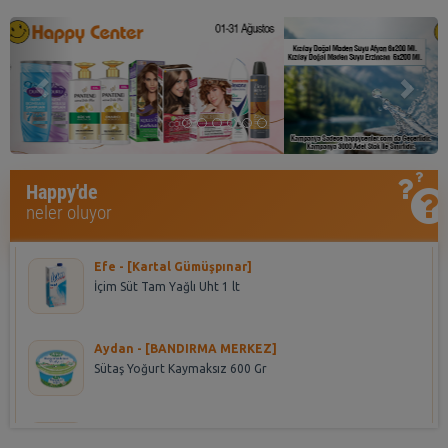
Previous
Nex
Asena - [HALKALI DUMANKAYA MIKS]
Happy'de
Seyidoğlu Dnk. Ekler Bitter Çikolatalı 300 Gr
neler oluyor
Efe - [Kartal Gümüşpınar]
İçim Süt Tam Yağlı Uht 1 lt
Aydan - [BANDIRMA MERKEZ]
Sütaş Yoğurt Kaymaksız 600 Gr
Seher - [RESITPASA 1]