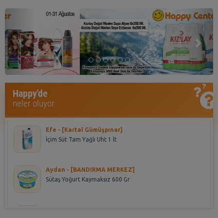
Previous
Nex
Asena - [HALKALI DUMANKAYA MIKS]
Happy'de
Seyidoğlu Dnk. Ekler Bitter Çikolatalı 300 Gr
neler oluyor
Efe - [Kartal Gümüşpınar]
İçim Süt Tam Yağlı Uht 1 lt
Aydan - [BANDIRMA MERKEZ]
Sütaş Yoğurt Kaymaksız 600 Gr
yeliz - [DİKİLİTAŞ]