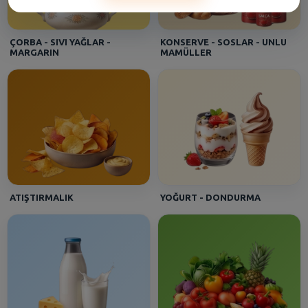
BARAN - [Beşyüzevler 2]
Sütaş Süt % 3.5 Yağlı Uht 1/1
ÇORBA - SIVI YAĞLAR -
KONSERVE - SOSLAR - UNLU
MARGARIN
MAMÜLLER
Asena - [HALKALI DUMANKAYA MIKS]
Seyidoğlu Dnk. Ekler Bitter Çikolatalı 300 Gr
Efe - [Kartal Gümüşpınar]
İçim Süt Tam Yağlı Uht 1 lt
ATIŞTIRMALIK
YOĞURT - DONDURMA