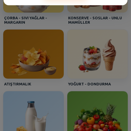
Gülten - [ESENLER]
Bağcı Zeytin Yağlı Siyah 1400 Gr (351-4102Xs-3Xs)
ÇORBA - SIVI YAĞLAR -
KONSERVE - SOSLAR - UNLU
MARGARIN
MAMÜLLER
Aynur - [CEKMECE]
Algıda Inh. C.Dor Cls Sorbe 850 Ml
Aydan - [BANDIRMA MERKEZ]
Sütaş Yoğurt Kaymaksız 600 Gr
ATIŞTIRMALIK
YOĞURT - DONDURMA