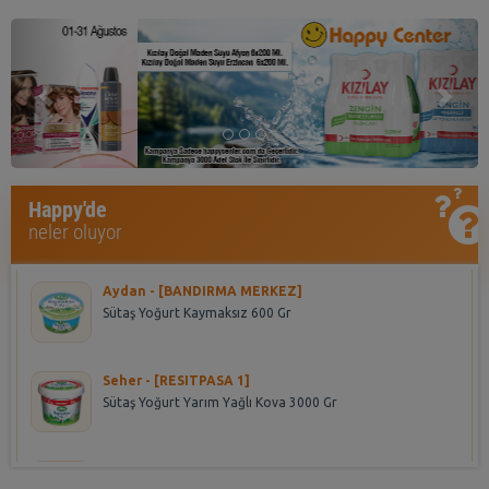
Previous
Nex
Aynur - [CEKMECE]
Happy'de
Algıda Inh. C.Dor Cls Sorbe 850 Ml
neler oluyor
Aydan - [BANDIRMA MERKEZ]
Sütaş Yoğurt Kaymaksız 600 Gr
Seher - [RESITPASA 1]
Sütaş Yoğurt Yarım Yağlı Kova 3000 Gr
yeliz - [DİKİLİTAŞ]