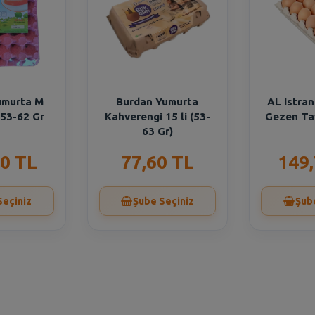
umurta M
Burdan Yumurta
AL Istra
 53-62 Gr
Kahverengi 15 li (53-
Gezen Tav
63 Gr)
0 TL
77,60 TL
149
Seçiniz
Şube Seçiniz
Şub