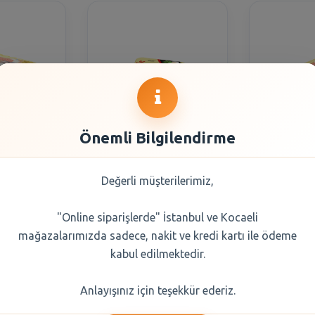
Önemli Bilgilendirme
umurta L
Keskinoğlu Yumurta M
Kay-Yum
(63-72 gr)
Boy 6lı (53-62 Gr)
Boy 15 Li
Değerli müşterilerimiz,
"Online siparişlerde" İstanbul ve Kocaeli
0 TL
40,45 TL
105
mağazalarımızda sadece, nakit ve kredi kartı ile ödeme
kabul edilmektedir.
Seçiniz
Şube Seçiniz
Şub
Anlayışınız için teşekkür ederiz.