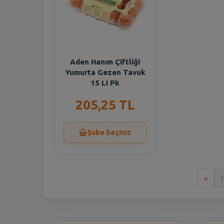
Aden Hanım Çiftliği
Yumurta Gezen Tavuk
15 Li Pk
205,25 TL
Şube Seçiniz
İlk
«
1