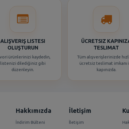
ALIŞVERIŞ LISTESI
ÜCRETSIZ KAPINIZ
OLUŞTURUN
TESLIMAT
vori ürünlerinizi kaydedin,
Tüm alışverişlerinizde hızl
listenizi dilediğiniz gibi
ücretsiz teslimat imkanı 
düzenleyin.
kapınızda.
Hakkımızda
İletişim
K
İndirim Bülteni
İletişim
Hak