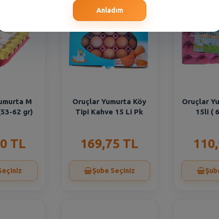
Anladım
umurta M
Oruçlar Yumurta Köy
Oruçlar Y
(53-62 gr)
Tipi Kahve 15 Li Pk
15li ( 
0 TL
169,75 TL
110
Seçiniz
Şube Seçiniz
Şub