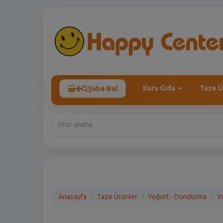
Kuru Gıda
Taze Ü
Şube Bul
Anasayfa
Taze Ürünler
Yoğurt - Dondurma
Y