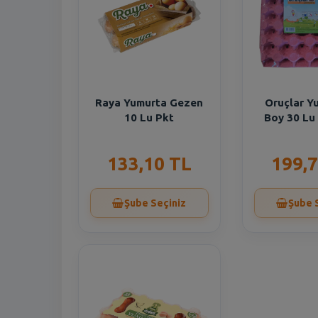
Raya Yumurta Gezen
Oruçlar Y
10 Lu Pkt
Boy 30 Lu
133,10 TL
199,7
Şube Seçiniz
Şube 