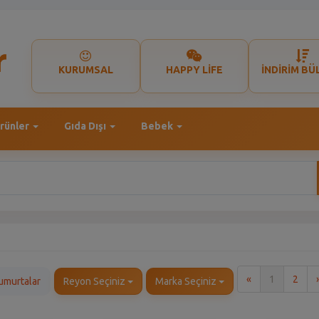
KURUMSAL
HAPPY LİFE
İNDİRİM BÜ
rünler
Gıda Dışı
Bebek
İlk
«
1
2
umurtalar
Reyon Seçiniz
Marka Seçiniz