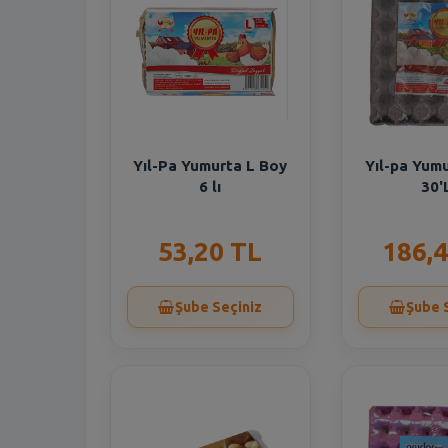
Yıl-Pa Yumurta L Boy
Yıl-pa Yum
6 lı
30'
53,20 TL
186,4
Şube Seçiniz
Şube 