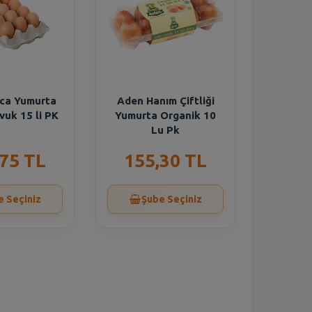
nca Yumurta
Aden Hanım Çiftliği
uk 15 li PK
Yumurta Organik 10
Lu Pk
,75 TL
155,30 TL
e Seçiniz
Şube Seçiniz