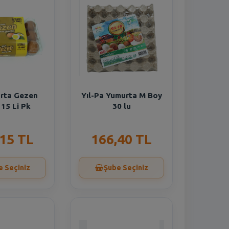
rta Gezen
Yıl-Pa Yumurta M Boy
15 Li Pk
30 lu
,15 TL
166,40 TL
e Seçiniz
Şube Seçiniz