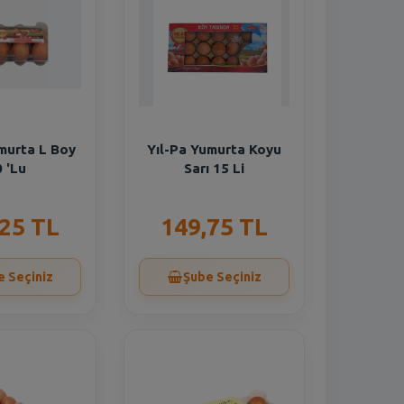
murta L Boy
Yıl-Pa Yumurta Koyu
 'Lu
Sarı 15 Li
,25 TL
149,75 TL
e Seçiniz
Şube Seçiniz