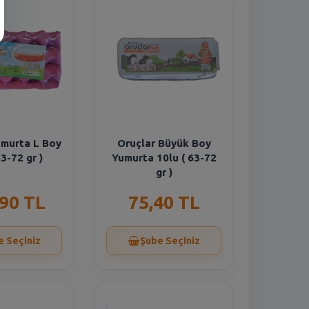
umurta L Boy
Oruçlar Büyük Boy
63-72 gr )
Yumurta 10lu ( 63-72
gr )
,90 TL
75,40 TL
e Seçiniz
Şube Seçiniz