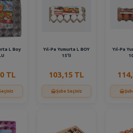
urta L Boy
Yıl-Pa Yumurta L BOY
Yıl-Pa Yu
LU
15'li
10
0 TL
103,15 TL
114
Seçiniz
Şube Seçiniz
Şub