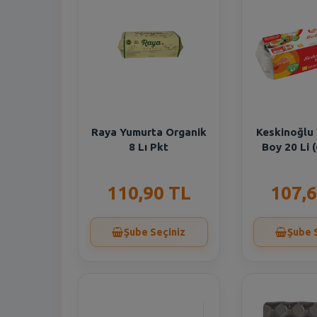
Raya Yumurta Organik
Keskinoğlu
8 Lı Pkt
Boy 20 Li 
110,90 TL
107,6
Şube Seçiniz
Şube 