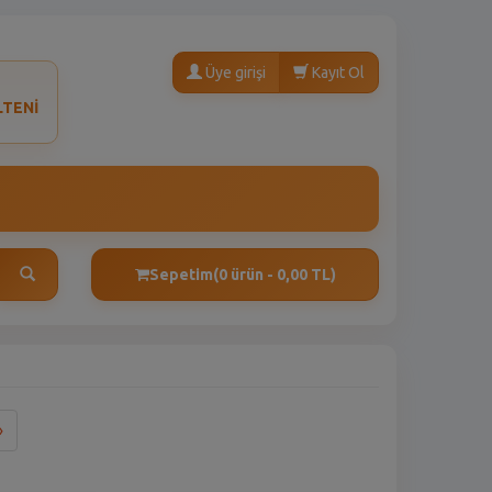
Üye girişi
Kayıt Ol
LTENİ
Sepetim
(0 ürün - 0,00 TL)
Son
»