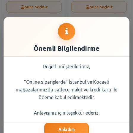
Şube Seçiniz
Şube Seçiniz
Önemli Bilgilendirme
Değerli müşterilerimiz,
Sütaş Yoğurt Kaymaksız
Sütaş Yoğurt Kaymaksız 600
Kova 2000 gr
Gr
"Online siparişlerde" İstanbul ve Kocaeli
mağazalarımızda sadece, nakit ve kredi kartı ile
199,70 TL
77,60 TL
ödeme kabul edilmektedir.
Şube Seçiniz
Şube Seçiniz
Anlayışınız için teşekkür ederiz.
Anladım