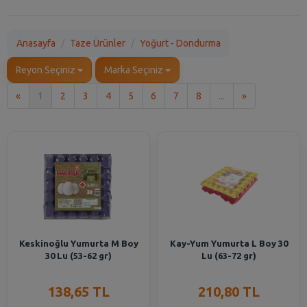
Anasayfa
Taze Ürünler
Yoğurt - Dondurma
Reyon Seçiniz
Marka Seçiniz
İlk
Son
«
1
2
3
4
5
6
7
8
...
»
Keskinoğlu Yumurta M Boy
Kay-Yum Yumurta L Boy 30
30 Lu (53-62 gr)
Lu (63-72 gr)
138,65 TL
210,80 TL