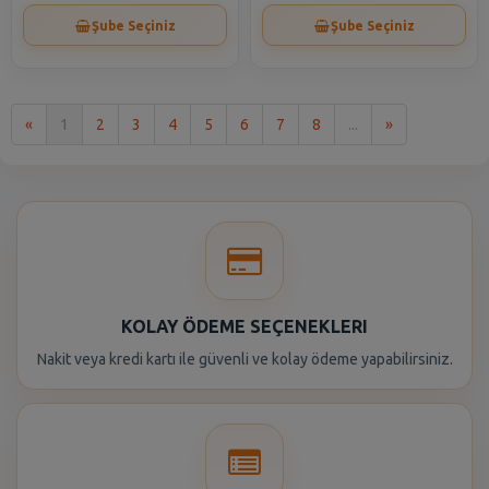
Şube Seçiniz
Şube Seçiniz
İlk
Son
«
1
2
3
4
5
6
7
8
...
»
KOLAY ÖDEME SEÇENEKLERI
Nakit veya kredi kartı ile güvenli ve kolay ödeme yapabilirsiniz.