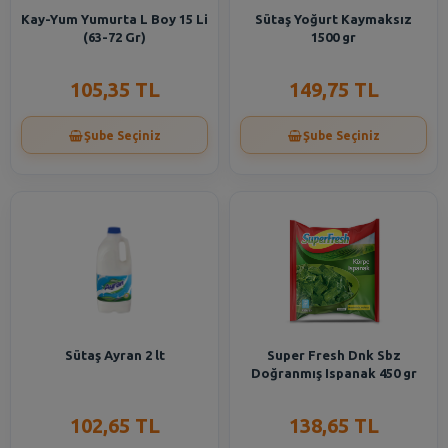
Kay-Yum Yumurta L Boy 15 Li
Sütaş Yoğurt Kaymaksız
(63-72 Gr)
1500 gr
105,35 TL
149,75 TL
Şube Seçiniz
Şube Seçiniz
Sütaş Ayran 2 lt
Super Fresh Dnk Sbz
Doğranmış Ispanak 450 gr
102,65 TL
138,65 TL