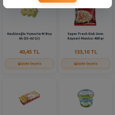
Keskinoğlu Yumurta M Boy
Super Fresh Dnk Unm.
6lı (53-62 Gr)
Kayseri Mantısı 400 gr
40,45 TL
133,10 TL
Şube Seçiniz
Şube Seçiniz