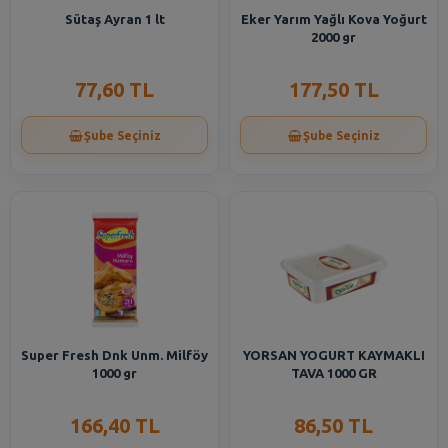
Sütaş Ayran 1 lt
Eker Yarım Yağlı Kova Yoğurt
2000 gr
77,60 TL
177,50 TL
Şube Seçiniz
Şube Seçiniz
Super Fresh Dnk Unm. Milföy
YORSAN YOGURT KAYMAKLI
1000 gr
TAVA 1000 GR
166,40 TL
86,50 TL