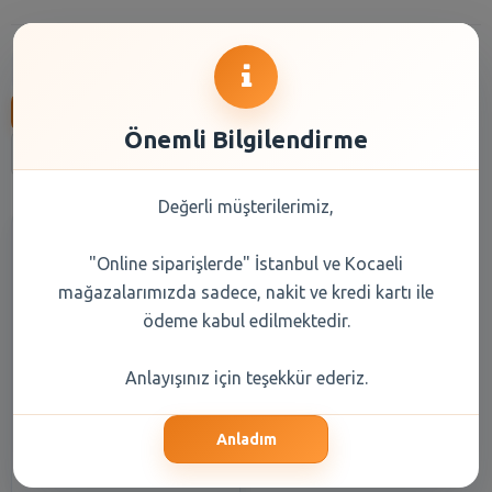
Anasayfa
Taze Ürünler
Kasap - Şarküter - Açık Bakliyat
Reyon Seçiniz
Marka Seçiniz
Önemli Bilgilendirme
İlk
Son
«
1
2
3
4
5
6
7
»
Değerli müşterilerimiz,
"Online siparişlerde" İstanbul ve Kocaeli
mağazalarımızda sadece, nakit ve kredi kartı ile
ödeme kabul edilmektedir.
Anlayışınız için teşekkür ederiz.
Cedid Hurma Tunus 300 Gr
Anladım
44,30 TL