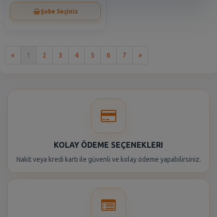
Şube Seçiniz
İlk
Son
«
1
2
3
4
5
6
7
»
KOLAY ÖDEME SEÇENEKLERI
Nakit veya kredi kartı ile güvenli ve kolay ödeme yapabilirsiniz.