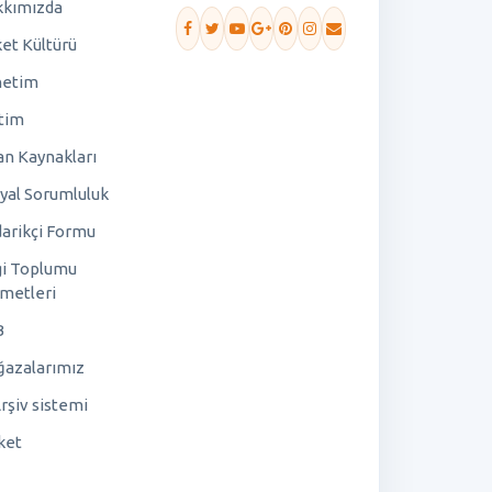
kımızda
ket Kültürü
netim
tim
an Kaynakları
yal Sorumluluk
arikçi Formu
gi Toplumu
metleri
B
azalarımız
rşiv sistemi
ket