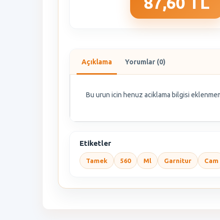
87,60 TL
Açıklama
Yorumlar (0)
Bu urun icin henuz aciklama bilgisi eklenmem
Etiketler
Tamek
560
Ml
Garnitur
Cam