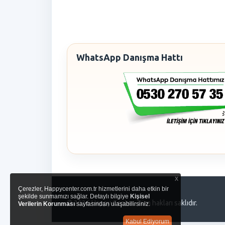
WhatsApp Danışma Hattı
x
Çerezler, Happycenter.com.tr hizmetlerini daha etkin bir
şekilde sunmamızı sağlar. Detaylı bilgiye
Kişisel
© 2026 Happy Center. Tüm hakları saklıdır.
Verilerin Korunması
sayfasından ulaşabilirsiniz.
Kabul Ediyorum