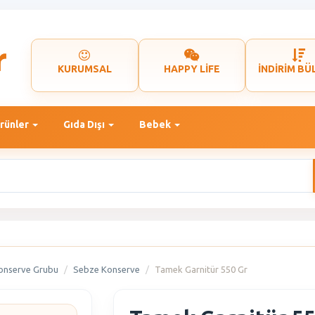
KURUMSAL
HAPPY LİFE
İNDİRİM BÜ
rünler
Gıda Dışı
Bebek
onserve Grubu
Sebze Konserve
Tamek Garnitür 550 Gr