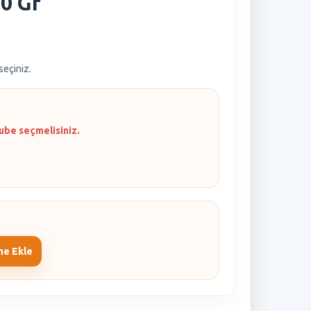
0 Gr
 seçiniz.
ube seçmelisiniz.
me Ekle