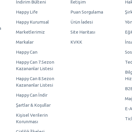
İndirim Bülteni
İletişim
Hak
Happy Life
Puan Sorgulama
Şir
Happy Kurumsal
Ürün İadesi
Yö
a
Marketlerimiz
Site Haritası
Eği
Markalar
KVKK
İns
Happy Can
Sos
Happy Can 7.Sezon
Ted
Kazananlar Listesi
Bil
Happy Can 8.Sezon
Hiz
Kazananlar Listesi
B2
Happy Can İndir
Mağ
Şartlar & Koşullar
E-A
Kişisel Verilerin
Tic
Korunması
Gizlilik İlkeleri