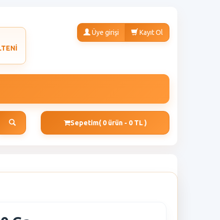
Üye girişi
Kayıt Ol
LTENİ
Sepetim
( 0 ürün - 0 TL )