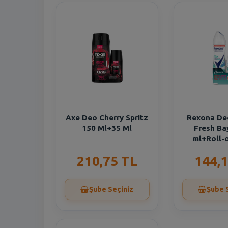
Axe Deo Cherry Spritz
Rexona De
150 Ml+35 Ml
Fresh Ba
ml+Roll-
210,75 TL
144,1
Şube Seçiniz
Şube 