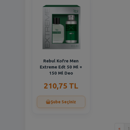
Rebul Kofre Men
Extreme Edt 50 Ml +
150 Ml Deo
210,75 TL
Şube Seçiniz
İlk
«
1