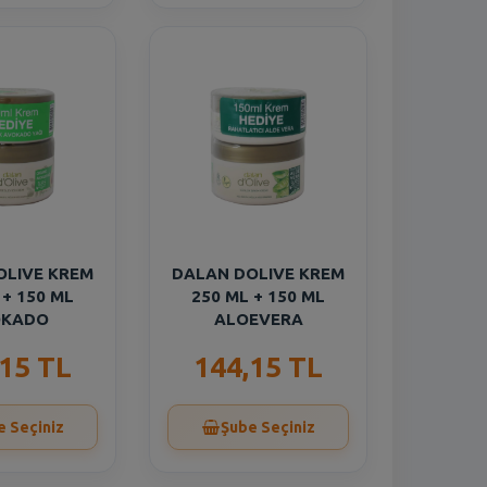
OLIVE KREM
DALAN DOLIVE KREM
 + 150 ML
250 ML + 150 ML
OKADO
ALOEVERA
,15 TL
144,15 TL
e Seçiniz
Şube Seçiniz