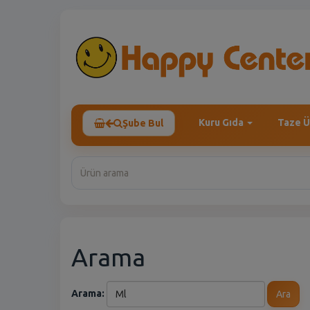
Kuru Gıda
Taze Ü
Şube Bul
Arama
Arama:
Ara