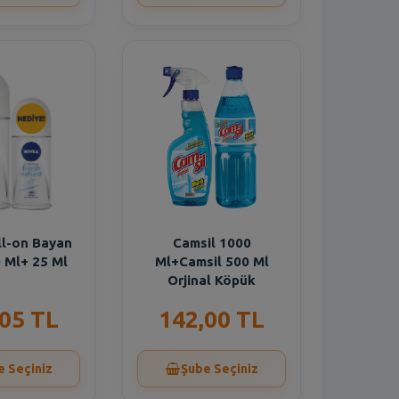
ll-on Bayan
Camsil 1000
 Ml+ 25 Ml
Ml+Camsil 500 Ml
Orjinal Köpük
,05 TL
142,00 TL
e Seçiniz
Şube Seçiniz