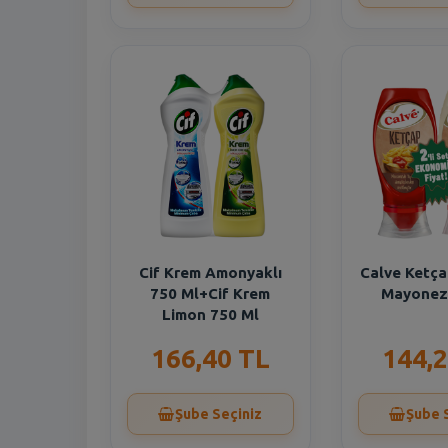
Cif Krem Amonyaklı
Calve Ketça
750 Ml+Cif Krem
Mayonez
Limon 750 Ml
166,40 TL
144,2
Şube Seçiniz
Şube 