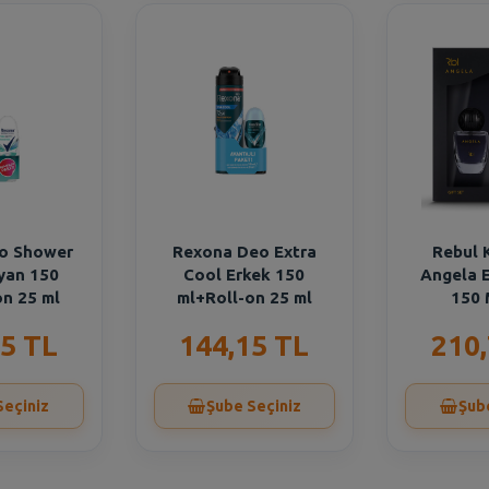
o Shower
Rexona Deo Extra
Rebul 
yan 150
Cool Erkek 150
Angela E
on 25 ml
ml+Roll-on 25 ml
150 
5 TL
144,15 TL
210
Seçiniz
Şube Seçiniz
Şub