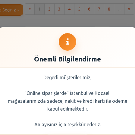
İlk
So
«
1
2
3
4
5
6
7
8
...
»
a Seçiniz
Önemli Bilgilendirme
Değerli müşterilerimiz,
"Online siparişlerde" İstanbul ve Kocaeli
amaşır
Dalin Bebek Kolonyası
Dalin
mağazalarımızda sadece, nakit ve kredi kartı ile ödeme
 1500 Ml
Çiçek Bahçesi 150 ml
Yumuşatı
Ninnis
kabul edilmektedir.
0 TL
155,25 TL
244
Anlayışınız için teşekkür ederiz.