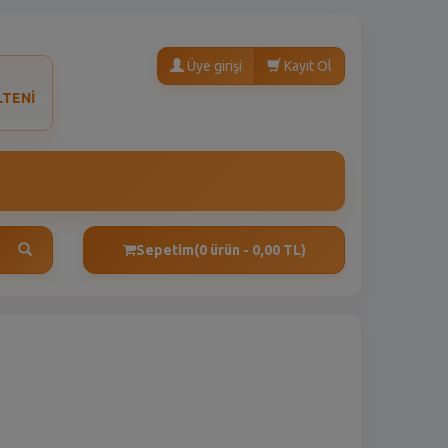
Üye girişi
Kayıt Ol
LTENİ
Sepetim
(0 ürün - 0,00 TL)