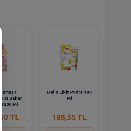
n
 Çamaşır
Dalin Likit Pudra 100
cısı Bahar
Ml
i 1500 Ml
,10 TL
188,55 TL