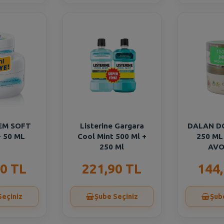
EM SOFT
Listerine Gargara
DALAN D
+ 50 ML
Cool Mint 500 Ml +
250 ML
250 Ml
AV
0 TL
221,90 TL
144
Seçiniz
Şube Seçiniz
Şub