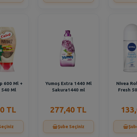
p 600 Ml +
Yumoş Extra 1440 Ml
Nivea Ro
 540 Ml
Sakura1440 ml
Fresh 50
0 TL
277,40 TL
133
Seçiniz
Şube Seçiniz
Şub