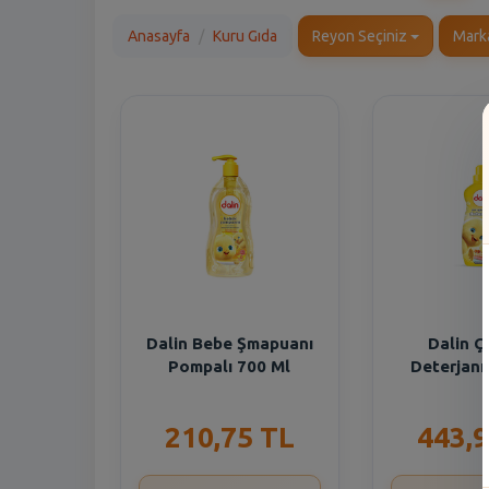
Anasayfa
Kuru Gıda
Reyon Seçiniz
Mark
Dalin Bebe Şmapuanı
Dalin Ç
Pompalı 700 Ml
Deterjanı
210,75 TL
443,9