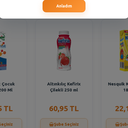
Seçiniz
Şube Seçiniz
Şub
Anladım
t Çocuk
Altınkılıç Kefirix
Nesquik 
200 Ml
Çilekli 250 ml
18
5 TL
60,95 TL
22,
Seçiniz
Şube Seçiniz
Şub