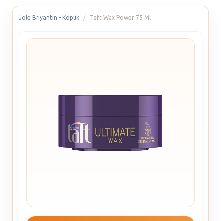
Jöle Briyantin - Köpük
Taft Wax Power 75 Ml