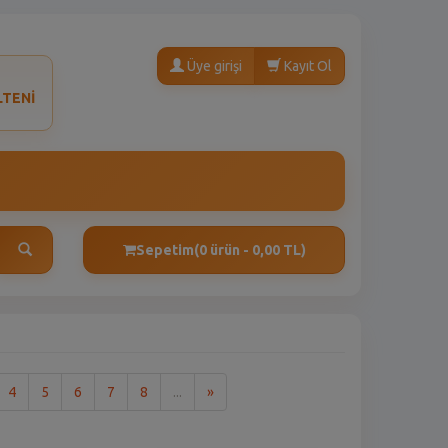
Üye girişi
Kayıt Ol
LTENİ
Sepetim
(0 ürün - 0,00 TL)
Son
4
5
6
7
8
...
»