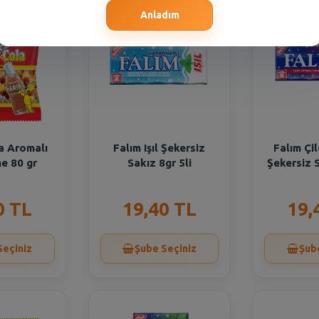
Anladım
a Aromalı
Falım Işıl Şekersiz
Falım Çi
e 80 gr
Sakız 8gr 5li
Şekersiz S
0 TL
19,40 TL
19,
Seçiniz
Şube Seçiniz
Şub