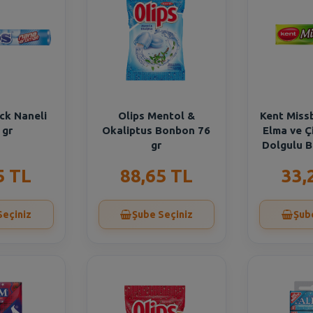
ck Naneli
Olips Mentol &
Kent Miss
 gr
Okaliptus Bonbon 76
Elma ve Ç
gr
Dolgulu B
5 TL
88,65 TL
33,
Seçiniz
Şube Seçiniz
Şub