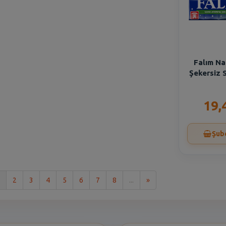
Falım Na
Şekersiz S
19,
Şub
Son
2
3
4
5
6
7
8
...
»