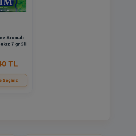
ne Aromalı
akız 7 gr 5li
40 TL
e Seçiniz