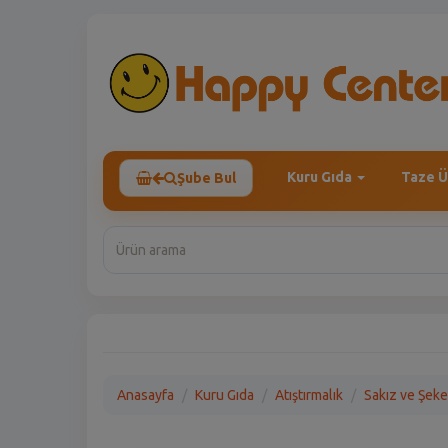
Kuru Gıda
Taze Ü
Şube Bul
Anasayfa
Kuru Gıda
Atıştırmalık
Sakız ve Şek