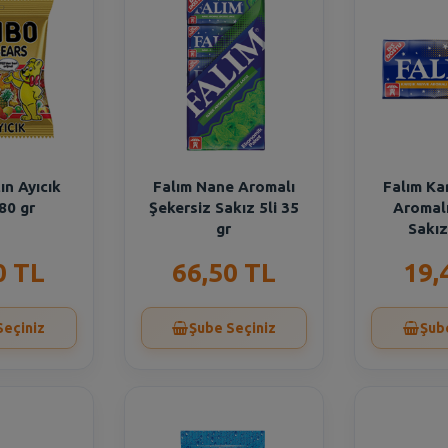
ın Ayıcık
Falım Nane Aromalı
Falım Ka
80 gr
Şekersiz Sakız 5li 35
Aromalı
gr
Sakız
0 TL
66,50 TL
19,
Seçiniz
Şube Seçiniz
Şub