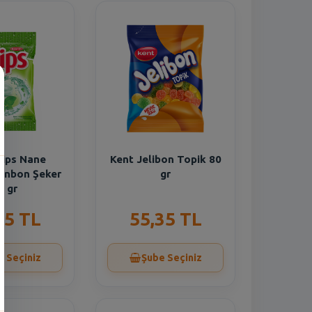
lips Nane
Kent Jelibon Topik 80
onbon Şeker
gr
6 gr
65 TL
55,35 TL
e Seçiniz
Şube Seçiniz