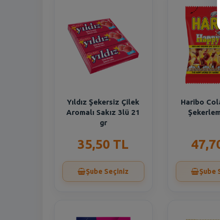
Yıldız Şekersiz Çilek
Haribo Col
Aromalı Sakız 3lü 21
Şekerlem
gr
35,50 TL
47,7
Şube Seçiniz
Şube 