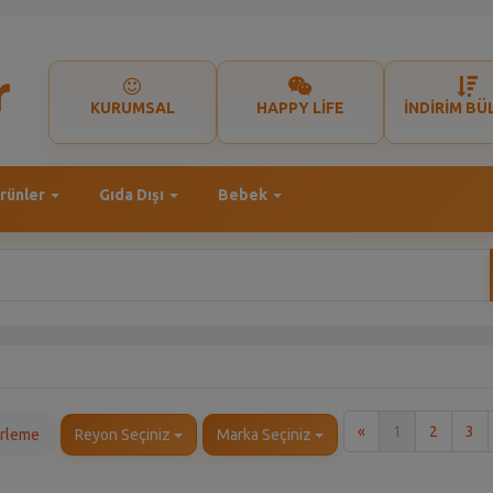
KURUMSAL
HAPPY LİFE
İNDİRİM BÜ
rünler
Gıda Dışı
Bebek
İlk
«
1
2
3
erleme
Reyon Seçiniz
Marka Seçiniz