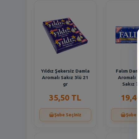
Yıldız Şekersiz Damla
Falım Dam
Aromalı Sakız 3lü 21
Aromalı 
gr
Sakız 7 
35,50 TL
19,4
Şube Seçiniz
Şube 