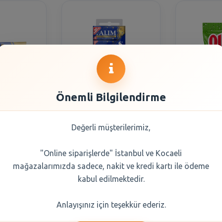
Önemli Bilgilendirme
la Sakızı
Falım Damla Sakızı
Kent O
Şekersiz
Aromalı Şekersiz
Aromalı B
Değerli müşterilerimiz,
gr 5li
Sakız 35 gr 5li
7
"Online siparişlerde" İstanbul ve Kocaeli
0 TL
66,50 TL
88,
mağazalarımızda sadece, nakit ve kredi kartı ile ödeme
kabul edilmektedir.
Seçiniz
Şube Seçiniz
Şub
Anlayışınız için teşekkür ederiz.