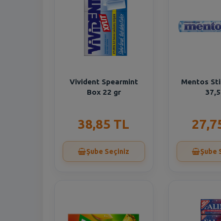
Vivident Spearmint
Mentos Sti
Box 22 gr
37,5
38,85 TL
27,7
Şube Seçiniz
Şube 