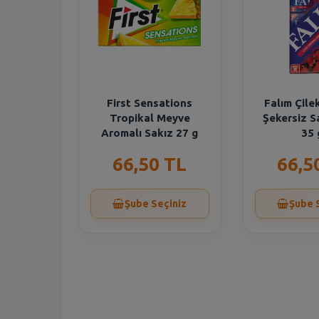
First Sensations
Falım Çile
Tropikal Meyve
Şekersiz S
Aromalı Sakız 27 g
35 
66,50 TL
66,5
Şube Seçiniz
Şube 