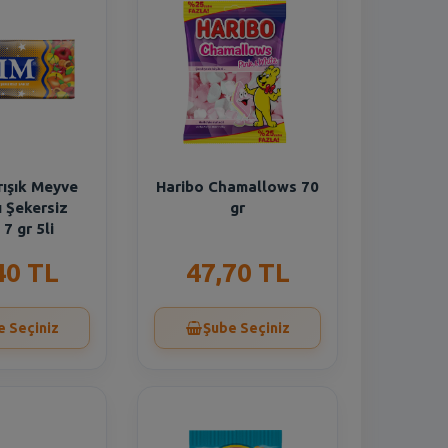
rışık Meyve
Haribo Chamallows 70
 Şekersiz
gr
 7 gr 5li
40 TL
47,70 TL
e Seçiniz
Şube Seçiniz