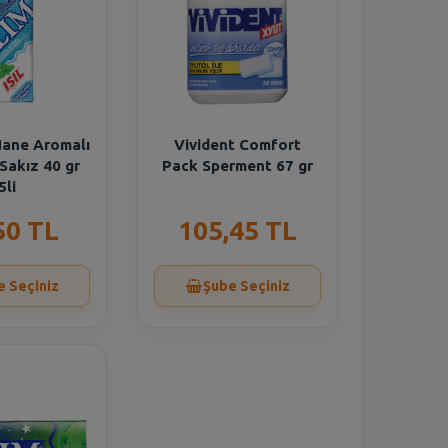
 Nane Aromalı
Vivident Comfort
Sakız 40 gr
Pack Sperment 67 gr
5li
50 TL
105,45 TL
e Seçiniz
Şube Seçiniz