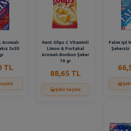
k Aromalı
Kent Olips C Vitaminli
Falım Işıl
akız 5x5li
Limon & Portakal
Şekersiz 
gr
Aromalı Bonbon Şeker
76 gr
0 TL
66,
88,65 TL
Seçiniz
Şub
Şube Seçiniz