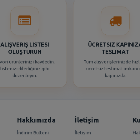
ALIŞVERIŞ LISTESI
ÜCRETSIZ KAPINIZ
OLUŞTURUN
TESLIMAT
vori ürünlerinizi kaydedin,
Tüm alışverişlerinizde hızl
listenizi dilediğiniz gibi
ücretsiz teslimat imkanı 
düzenleyin.
kapınızda.
Hakkımızda
İletişim
K
İndirim Bülteni
İletişim
Hak