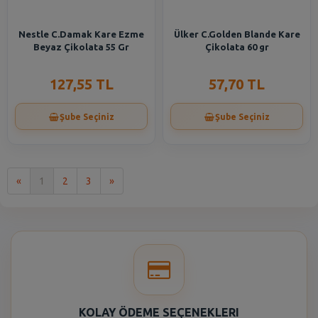
Nestle C.Damak Kare Ezme
Ülker C.Golden Blande Kare
Beyaz Çikolata 55 Gr
Çikolata 60 gr
127,55 TL
57,70 TL
Şube Seçiniz
Şube Seçiniz
İlk
Son
«
1
2
3
»
KOLAY ÖDEME SEÇENEKLERI