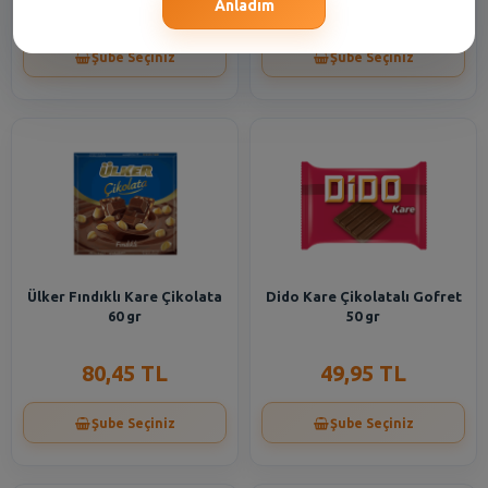
88,65 TL
122,00 TL
Anladım
Şube Seçiniz
Şube Seçiniz
Ülker Fındıklı Kare Çikolata
Dido Kare Çikolatalı Gofret
60 gr
50 gr
80,45 TL
49,95 TL
Şube Seçiniz
Şube Seçiniz