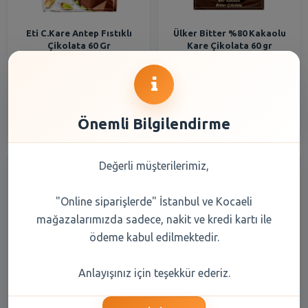
Eti C.Kare Antep Fıstıklı
Ülker Bitter %80 Kakaolu
Çikolata 60 Gr
Kare Çikolata 60 gr
83,15 TL
49,95 TL
Şube Seçiniz
Şube Seçiniz
Önemli Bilgilendirme
Değerli müşterilerimiz,
"Online siparişlerde" İstanbul ve Kocaeli
mağazalarımızda sadece, nakit ve kredi kartı ile
ödeme kabul edilmektedir.
Ülker Antep Fıstıklı Kare
Nestle Damak Antep Fıstıklı
Anlayışınız için teşekkür ederiz.
Çikolata 65 gr
Kare Çikolata 65 gr