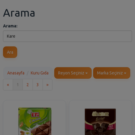
Arama
Arama:
Ara
Anasayfa
Kuru Gıda
Reyon Seçiniz
Marka Seçiniz
İlk
Son
«
1
2
3
»