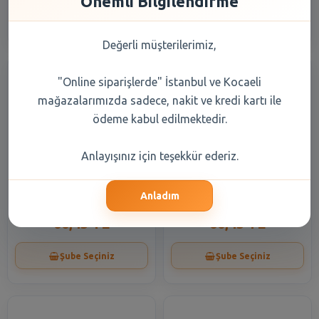
Önemli Bilgilendirme
Şube Seçiniz
Şube Seçiniz
Değerli müşterilerimiz,
"Online siparişlerde" İstanbul ve Kocaeli
mağazalarımızda sadece, nakit ve kredi kartı ile
ödeme kabul edilmektedir.
Anlayışınız için teşekkür ederiz.
Bebelac Sütlaç Kavanoz
Bebelac Şeftali Elma Püresi
Maması 125 gr
125 gr
Anladım
66,45 TL
66,45 TL
Şube Seçiniz
Şube Seçiniz