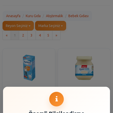
Anasayfa
Kuru Gıda
Atıştırmalık
Bebek Gıdası
Reyon Seçiniz
Marka Seçiniz
İlk
Son
«
1
2
3
4
5
»
Aptamil Junior Çocuk Sütü
Milupa Organik Sütlaç
200 ml
Kavanoz Maması 125 gr
37,15 TL
94,20 TL