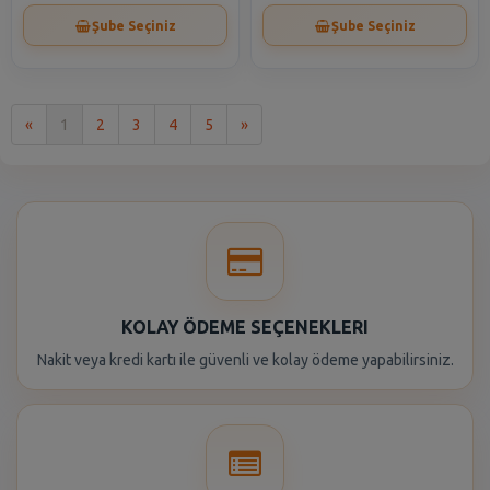
Şube Seçiniz
Şube Seçiniz
İlk
Son
«
1
2
3
4
5
»
KOLAY ÖDEME SEÇENEKLERI
Nakit veya kredi kartı ile güvenli ve kolay ödeme yapabilirsiniz.