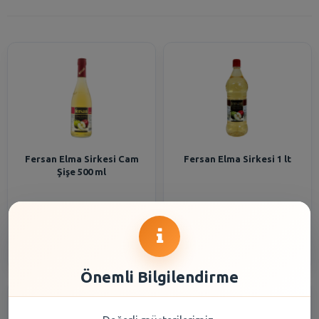
Fersan Elma Sirkesi Cam
Fersan Elma Sirkesi 1 lt
Şişe 500 ml
133,10 TL
155,30 TL
Şube Seçiniz
Şube Seçiniz
Önemli Bilgilendirme