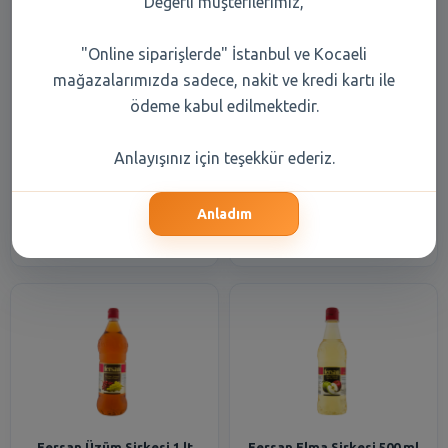
Değerli müşterilerimiz,
"Online siparişlerde" İstanbul ve Kocaeli
mağazalarımızda sadece, nakit ve kredi kartı ile
ödeme kabul edilmektedir.
Fersan Üzüm Sirkesi 2 lt
Fersan Üzüm Sirkesi 500 ml
Anlayışınız için teşekkür ederiz.
199,70 TL
88,70 TL
Anladım
Şube Seçiniz
Şube Seçiniz
Fersan Üzüm Sirkesi 1 lt
Fersan Elma Sirkesi 500 ml