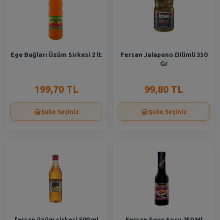
Ege Bağları Üzüm Sirkesi 2 lt
Fersan Jalapeno Dilimli 350
Gr
199,70 TL
99,80 TL
Şube Seçiniz
Şube Seçiniz
fersan üzüm sirkesi 500 ml
Fersan Soya Sosu 250 Ml