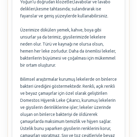
Yoğun’u doğrudan klozetler,lavabolar ve lavabo
delikleri,kesme tahtasında; sulandırarak ise
fayanslar ve geniş yüzeylerde kullanabilirsiniz.
Üzerimize dökülen yemek, kahve, boya gibi
unsurlar ya da terimiz, giysilerimizde lekelere
neden olur. Türü ve kaynağı ne olursa olsun,
hemen her leke zorludur. Daha da önemlisi lekeler,
bakterilerin büyümesi ve çoğalması için mükemmel
bir ortam oluşturur.
Bilimsel araştırmalar kurumuş lekelerde on binlerce
bakteri ürediğini göstermektedir. Renkli, açık renkli
ve beyaz çamaşırlar için özel olarak geliştirilen
Domestos Hijyenik Leke Çıkarıcı, kurumuş lekelerin
ve giysilerin derinliklerine işler; lekeler üzerinde
oluşan on binlerce bakteriyi de öldürerek
çamaşırlarda maksimum temizlik ve hijyen sağlar.
Üstelik bunu yaparken giysilerin renklerini korur,
çamaşırları yıpratmaz. Sıvı ve toz çeşitleriyle beyaz