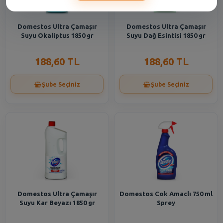
Domestos Ultra Çamaşır
Domestos Ultra Çamaşır
Suyu Okaliptus 1850 gr
Suyu Dağ Esintisi 1850 gr
188,60 TL
188,60 TL
Şube Seçiniz
Şube Seçiniz
Domestos Ultra Çamaşır
Domestos Cok Amaclı 750 ml
Suyu Kar Beyazı 1850 gr
Sprey