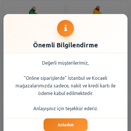
Önemli Bilgilendirme
Domestos Çamaşır Suyu Dağ
Domestos Ultra Çamaşır
Esintisi 750 gr
Suyu Limon Ferahlığı 750 ml
Değerli müşterilerimiz,
88,25 TL
88,25 TL
"Online siparişlerde" İstanbul ve Kocaeli
Şube Seçiniz
Şube Seçiniz
mağazalarımızda sadece, nakit ve kredi kartı ile
ödeme kabul edilmektedir.
Anlayışınız için teşekkür ederiz.
Anladım