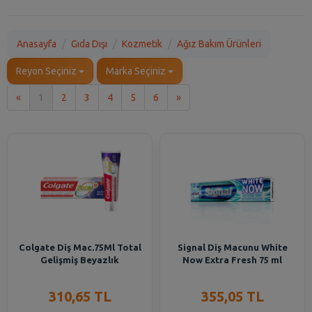
Anasayfa
Gıda Dışı
Kozmetik
Ağız Bakım Ürünleri
Reyon Seçiniz
Marka Seçiniz
İlk
Son
«
1
2
3
4
5
6
»
Colgate Diş Mac.75Ml Total
Signal Diş Macunu White
Gelişmiş Beyazlık
Now Extra Fresh 75 ml
310,65 TL
355,05 TL