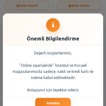
Şube Seçiniz
Şube Seçiniz
Önemli Bilgilendirme
Değerli müşterilerimiz,
Listerine Gargara Cool Mint
Signal Diş Macunu Anında
Nane 250 ml
Beyazlık 75 ml
"Online siparişlerde" İstanbul ve Kocaeli
mağazalarımızda sadece, nakit ve kredi kartı ile
255,15 TL
355,05 TL
ödeme kabul edilmektedir.
Şube Seçiniz
Şube Seçiniz
Anlayışınız için teşekkür ederiz.
Anladım