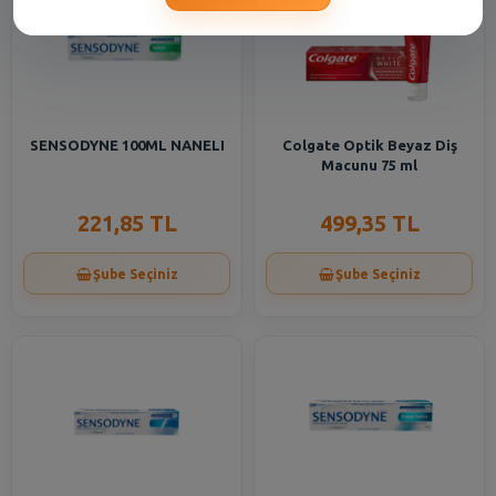
SENSODYNE 100ML NANELI
Colgate Optik Beyaz Diş
Macunu 75 ml
221,85 TL
499,35 TL
Şube Seçiniz
Şube Seçiniz