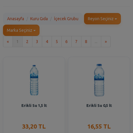
Anasayfa
Kuru Gıda
İçecek Grubu
Reyon Seçiniz
Marka Seçiniz
İlk
Son
«
1
2
3
4
5
6
7
8
...
»
Erikli Su 1,5 lt
Erikli Su 0,5 lt
33,20 TL
16,55 TL