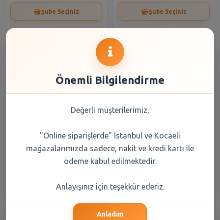
Şube Seçiniz
Şube Seçiniz
Önemli Bilgilendirme
Değerli müşterilerimiz,
Özkaynak Maden Suyu 6x200
Kızılay 6x200 Ml Maden Suyu
ml
Afyon
"Online siparişlerde" İstanbul ve Kocaeli
mağazalarımızda sadece, nakit ve kredi kartı ile
73,25 TL
59,95 TL
ödeme kabul edilmektedir.
Şube Seçiniz
Şube Seçiniz
Anlayışınız için teşekkür ederiz.
Anladım