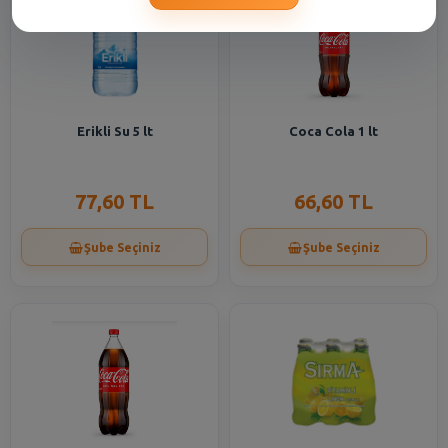
Erikli Su 5 lt
Coca Cola 1 lt
77,60 TL
66,60 TL
Şube Seçiniz
Şube Seçiniz