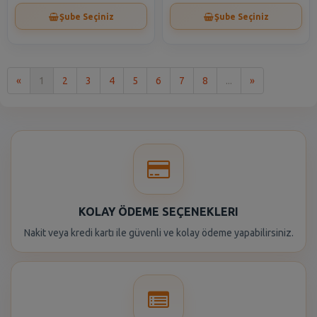
Şube Seçiniz
Şube Seçiniz
İlk
Son
«
1
2
3
4
5
6
7
8
...
»
KOLAY ÖDEME SEÇENEKLERI
Nakit veya kredi kartı ile güvenli ve kolay ödeme yapabilirsiniz.