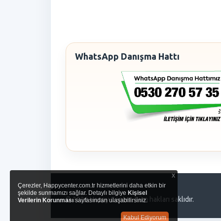
WhatsApp Danışma Hattı
x
Çerezler, Happycenter.com.tr hizmetlerini daha etkin bir
şekilde sunmamızı sağlar. Detaylı bilgiye
Kişisel
© 2026 Happy Center. Tüm hakları saklıdır.
Verilerin Korunması
sayfasından ulaşabilirsiniz.
Kabul Ediyorum