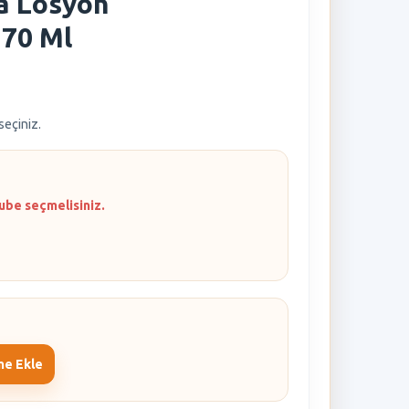
a Losyon
170 Ml
 seçiniz.
ube seçmelisiniz.
me Ekle