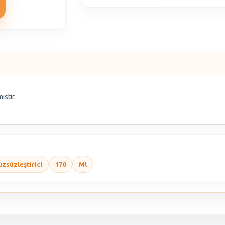
istir.
zsüzleştirici
170
Ml