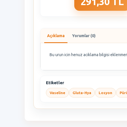
291,30 TL
Açıklama
Yorumlar (0)
Bu urun icin henuz aciklama bilgisi eklenmem
Etiketler
Vaseline
Gluta-Hya
Losyon
Pürü