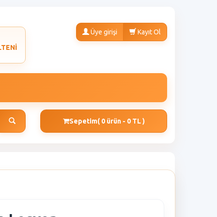
Üye girişi
Kayıt Ol
LTENİ
Sepetim
( 0 ürün - 0 TL )