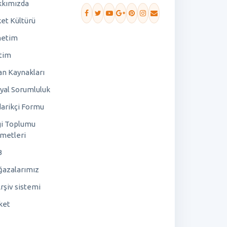
kımızda
ket Kültürü
netim
tim
an Kaynakları
yal Sorumluluk
arikçi Formu
gi Toplumu
metleri
B
azalarımız
rşiv sistemi
ket