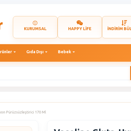
KURUMSAL
HAPPY LİFE
İNDİRİM BÜ
rünler
Gıda Dışı
Bebek
on Pürüzsüzleştirici 170 Ml