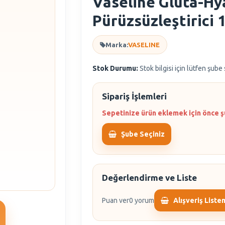
Vaseline Gluta-Hy
Pürüzsüzleştirici 
Marka:
VASELINE
Stok Durumu:
Stok bilgisi için lütfen şube
Sipariş İşlemleri
Sepetinize ürün eklemek için önce ş
Şube Seçiniz
Değerlendirme ve Liste
Puan ver
0 yorum
Alışveriş Liste