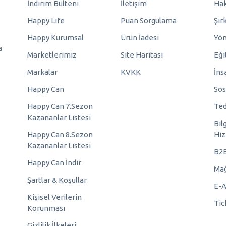
İndirim Bülteni
İletişim
Hak
Happy Life
Puan Sorgulama
Şir
Happy Kurumsal
Ürün İadesi
Yö
a
Marketlerimiz
Site Haritası
Eği
Markalar
KVKK
İns
Happy Can
Sos
Happy Can 7.Sezon
Ted
Kazananlar Listesi
Bil
Happy Can 8.Sezon
Hiz
Kazananlar Listesi
B2
Happy Can İndir
Mağ
Şartlar & Koşullar
E-A
Kişisel Verilerin
Tic
Korunması
Gizlilik İlkeleri