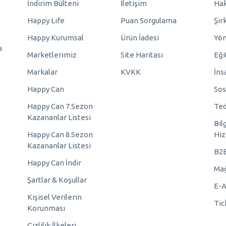
İndirim Bülteni
İletişim
Hak
Happy Life
Puan Sorgulama
Şir
Happy Kurumsal
Ürün İadesi
Yö
a
Marketlerimiz
Site Haritası
Eği
Markalar
KVKK
İns
Happy Can
Sos
Happy Can 7.Sezon
Ted
Kazananlar Listesi
Bil
Happy Can 8.Sezon
Hiz
Kazananlar Listesi
B2
Happy Can İndir
Mağ
Şartlar & Koşullar
E-A
Kişisel Verilerin
Tic
Korunması
Gizlilik İlkeleri