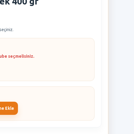
ek 400 gr
 seçiniz.
ube seçmelisiniz.
me Ekle