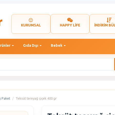
KURUMSAL
HAPPY LİFE
İNDİRİM BÜ
rünler
Gıda Dışı
Bebek
ğ Paket
Teksüt tereyağ çiçek 400 gr