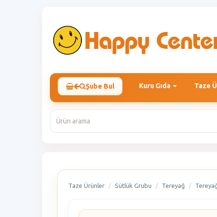
Kuru Gıda
Taze Ü
Şube Bul
Taze Ürünler
Sütlük Grubu
Tereyağ
Tereya