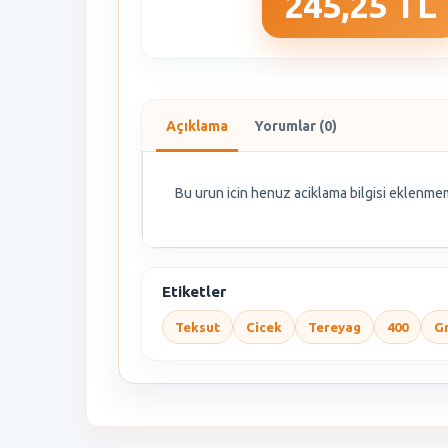
245,25 TL
Açıklama
Yorumlar (0)
Bu urun icin henuz aciklama bilgisi eklenmem
Etiketler
Teksut
Cicek
Tereyag
400
G