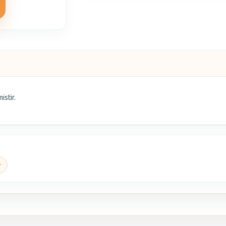
istir.
r