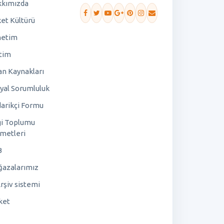
kımızda
ket Kültürü
netim
tim
an Kaynakları
yal Sorumluluk
arikçi Formu
gi Toplumu
metleri
B
azalarımız
rşiv sistemi
ket