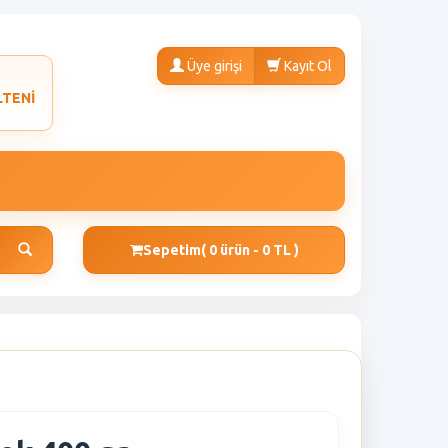
Üye girişi
Kayıt Ol
LTENİ
Sepetim
( 0 ürün - 0 TL )