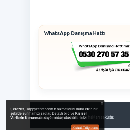
WhatsApp Danışma Hattı
x
Çerezler, Happycenter.com.tr hizmetlerini daha etkin bir
şekilde sunmamızı sağlar. Detaylı bilgiye
Kişisel
© 2026 Happy Center. Tüm hakları saklıdır.
Verilerin Korunması
sayfasından ulaşabilirsiniz.
Kabul Ediyorum