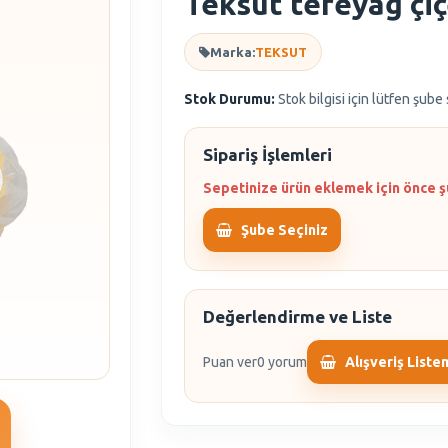
Teksüt tereyağ çiç
Marka:
TEKSUT
Stok Durumu:
Stok bilgisi için lütfen şube
Sipariş İşlemleri
Sepetinize ürün eklemek için önce ş
Şube Seçiniz
Değerlendirme ve Liste
Puan ver
0 yorum
Alışveriş Liste