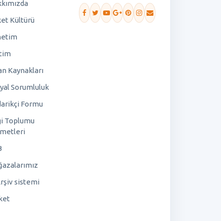
kımızda
ket Kültürü
netim
tim
an Kaynakları
yal Sorumluluk
arikçi Formu
gi Toplumu
metleri
B
azalarımız
rşiv sistemi
ket