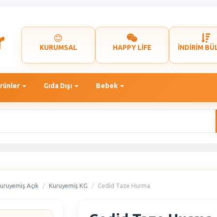
KURUMSAL
HAPPY LİFE
İNDİRİM BÜ
rünler
Gıda Dışı
Bebek
uruyemiş Açık
Kuruyemiş KG
Cedid Taze Hurma