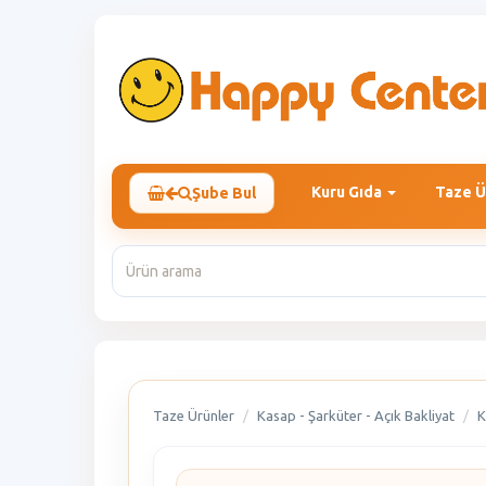
Kuru Gıda
Taze Ü
Şube Bul
Taze Ürünler
Kasap - Şarküter - Açık Bakliyat
K