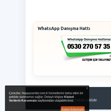
WhatsApp Danışma Hattı
x
Çerezler, Happycenter.com.tr hizmetlerini daha etkin bir
şekilde sunmamızı sağlar. Detaylı bilgiye
Kişisel
© 2026 Happy Center. Tüm hakları saklıdır.
Verilerin Korunması
sayfasından ulaşabilirsiniz.
Kabul Ediyorum