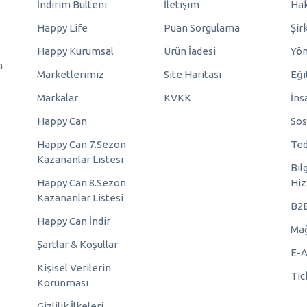
İndirim Bülteni
İletişim
Hak
Happy Life
Puan Sorgulama
Şir
Happy Kurumsal
Ürün İadesi
Yö
a
Marketlerimiz
Site Haritası
Eği
Markalar
KVKK
İns
Happy Can
Sos
Happy Can 7.Sezon
Ted
Kazananlar Listesi
Bil
Happy Can 8.Sezon
Hiz
Kazananlar Listesi
B2
Happy Can İndir
Mağ
Şartlar & Koşullar
E-A
Kişisel Verilerin
Tic
Korunması
Gizlilik İlkeleri