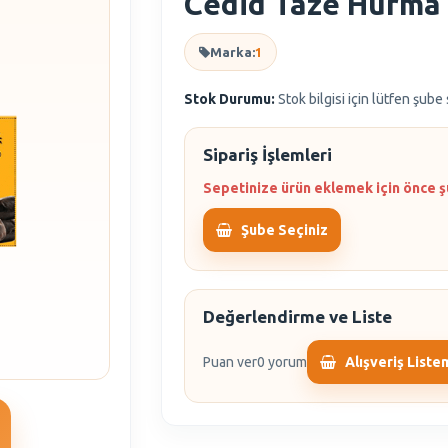
Cedid Taze Hurma
Marka:
1
Stok Durumu:
Stok bilgisi için lütfen şube
Sipariş İşlemleri
Sepetinize ürün eklemek için önce ş
Şube Seçiniz
Değerlendirme ve Liste
Puan ver
0 yorum
Alışveriş Liste