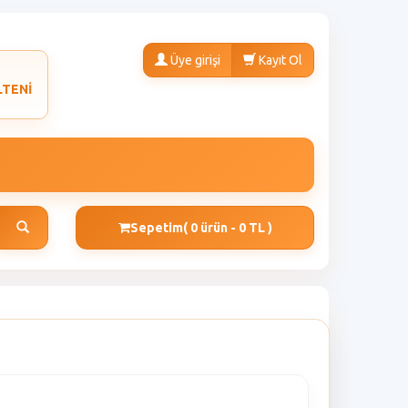
Üye girişi
Kayıt Ol
LTENİ
Sepetim
( 0 ürün - 0 TL )