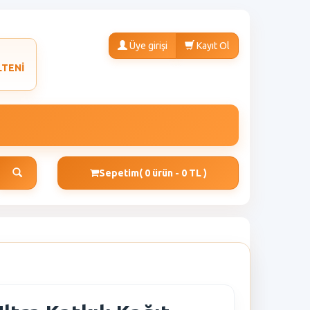
Üye girişi
Kayıt Ol
LTENİ
Sepetim
( 0 ürün - 0 TL )