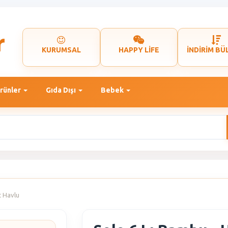
KURUMSAL
HAPPY LİFE
İNDİRİM BÜ
rünler
Gıda Dışı
Bebek
t Havlu