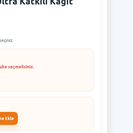
ltra Katkılı Kağıt
 seçiniz.
ube seçmelisiniz.
me Ekle