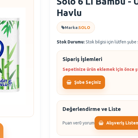
Solo 6 Lı Bambu - U
Havlu
Marka:
SOLO
Stok Durumu:
Stok bilgisi için lütfen şube
Sipariş İşlemleri
Sepetinize ürün eklemek için önce ş
Şube Seçiniz
Değerlendirme ve Liste
Puan ver
0 yorum
Alışveriş Liste