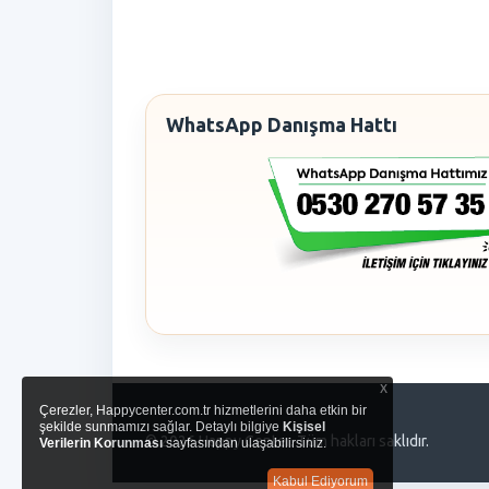
WhatsApp Danışma Hattı
x
Çerezler, Happycenter.com.tr hizmetlerini daha etkin bir
şekilde sunmamızı sağlar. Detaylı bilgiye
Kişisel
© 2026 Happy Center. Tüm hakları saklıdır.
Verilerin Korunması
sayfasından ulaşabilirsiniz.
Kabul Ediyorum