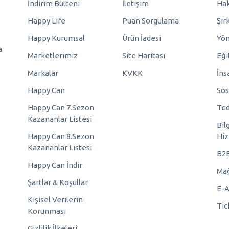
İndirim Bülteni
İletişim
Hak
Happy Life
Puan Sorgulama
Şir
Happy Kurumsal
Ürün İadesi
Yö
a
Marketlerimiz
Site Haritası
Eği
Markalar
KVKK
İns
Happy Can
Sos
Happy Can 7.Sezon
Ted
Kazananlar Listesi
Bil
Happy Can 8.Sezon
Hiz
Kazananlar Listesi
B2
Happy Can İndir
Mağ
Şartlar & Koşullar
E-A
Kişisel Verilerin
Tic
Korunması
Gizlilik İlkeleri