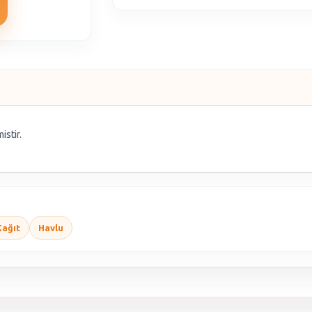
istir.
Kağıt
Havlu