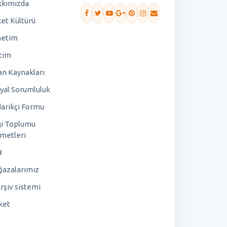
kımızda
ket Kültürü
netim
tim
an Kaynakları
yal Sorumluluk
arikçi Formu
gi Toplumu
metleri
B
azalarımız
rşiv sistemi
ket