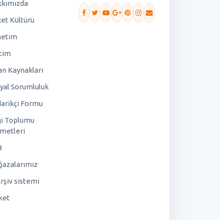
kımızda
ket Kültürü
netim
tim
an Kaynakları
yal Sorumluluk
arikçi Formu
gi Toplumu
metleri
B
azalarımız
rşiv sistemi
ket