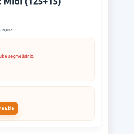
 Midi (125+15)
 seçiniz.
ube seçmelisiniz.
me Ekle