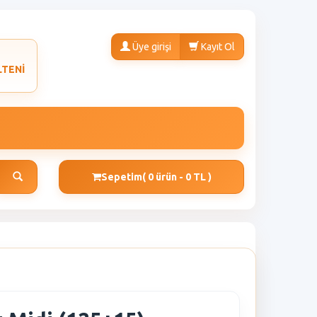
Üye girişi
Kayıt Ol
LTENİ
Sepetim
( 0 ürün - 0 TL )