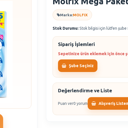
Molfix Mega Paket
Marka:
MOLFIX
Stok Durumu:
Stok bilgisi için lütfen şube
Sipariş İşlemleri
Sepetinize ürün eklemek için önce ş
Şube Seçiniz
Değerlendirme ve Liste
Puan ver
0 yorum
Alışveriş Liste