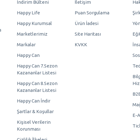
İndirim Bülteni
İletişim
Hak
Happy Life
Puan Sorgulama
Şir
Happy Kurumsal
Ürün İadesi
Yö
a
Marketlerimiz
Site Haritası
Eği
Markalar
KVKK
İns
Happy Can
Sos
Happy Can 7.Sezon
Ted
Kazananlar Listesi
Bil
Happy Can 8.Sezon
Hiz
Kazananlar Listesi
B2
Happy Can İndir
Mağ
Şartlar & Koşullar
E-A
Kişisel Verilerin
Tic
Korunması
Gizlilik İlkeleri