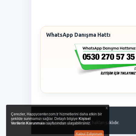
WhatsApp Danışma Hattı
x
Çerezler, Happycenter.com.tr hizmetlerini daha etkin bir
şekilde sunmamızı sağlar. Detaylı bilgiye
Kişisel
© 2026 Happy Center. Tüm hakları saklıdır.
Verilerin Korunması
sayfasından ulaşabilirsiniz.
Kabul Ediyorum