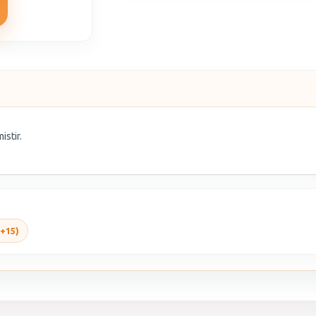
istir.
5+15)