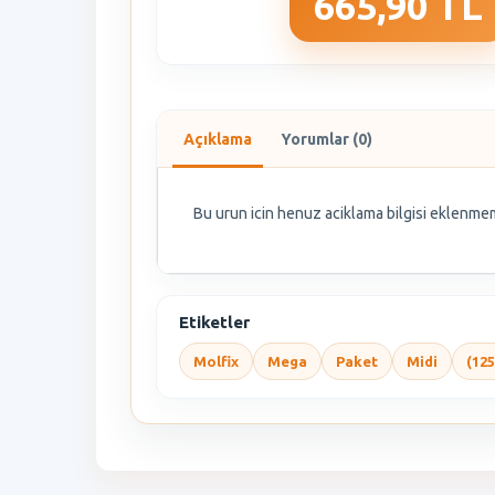
665,90 TL
Açıklama
Yorumlar (0)
Bu urun icin henuz aciklama bilgisi eklenmem
Etiketler
Molfix
Mega
Paket
Midi
(12