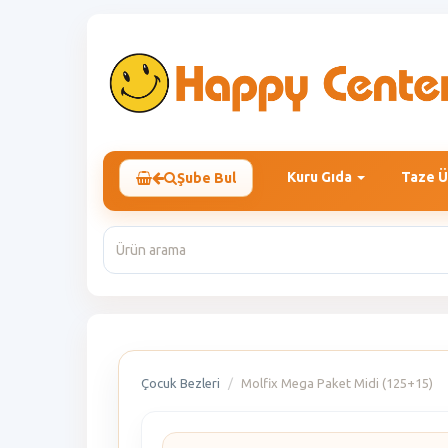
Kuru Gıda
Taze Ü
Şube Bul
Çocuk Bezleri
Molfix Mega Paket Midi (125+15)