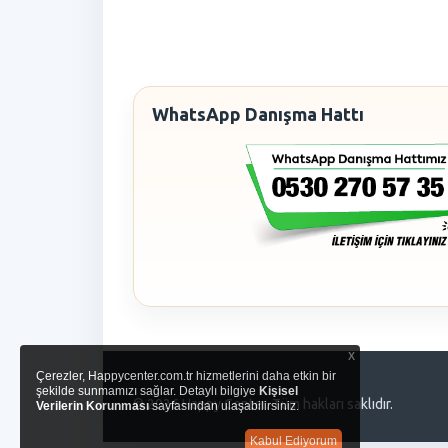
WhatsApp Danışma Hattı
x
Çerezler, Happycenter.com.tr hizmetlerini daha etkin bir
şekilde sunmamızı sağlar. Detaylı bilgiye
Kişisel
© 2026 Happy Center. Tüm hakları saklıdır.
Verilerin Korunması
sayfasından ulaşabilirsiniz.
Kabul Ediyorum