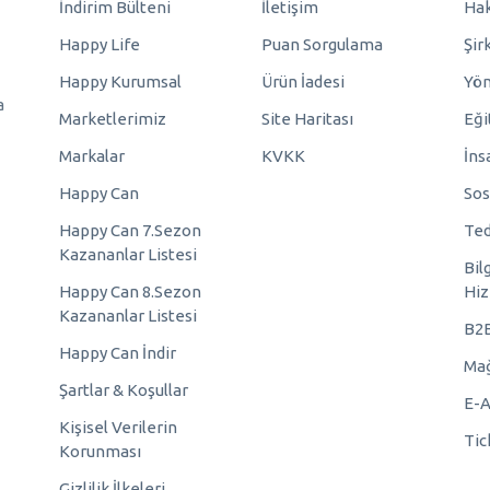
İndirim Bülteni
İletişim
Hak
Happy Life
Puan Sorgulama
Şir
Happy Kurumsal
Ürün İadesi
Yö
a
Marketlerimiz
Site Haritası
Eği
Markalar
KVKK
İns
Happy Can
Sos
Happy Can 7.Sezon
Ted
Kazananlar Listesi
Bil
Happy Can 8.Sezon
Hiz
Kazananlar Listesi
B2
Happy Can İndir
Mağ
Şartlar & Koşullar
E-A
Kişisel Verilerin
Tic
Korunması
Gizlilik İlkeleri