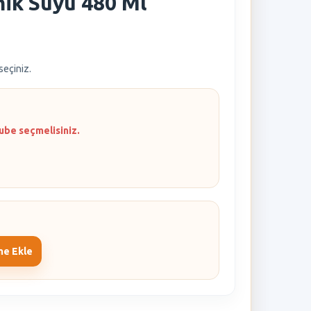
emik Suyu 480 Ml
 seçiniz.
ube seçmelisiniz.
me Ekle