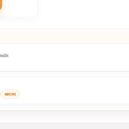
istir.
480 Ml