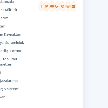
kımızda
ket Kültürü
netim
tim
an Kaynakları
yal Sorumluluk
arikçi Formu
gi Toplumu
metleri
B
azalarımız
rşiv sistemi
ket