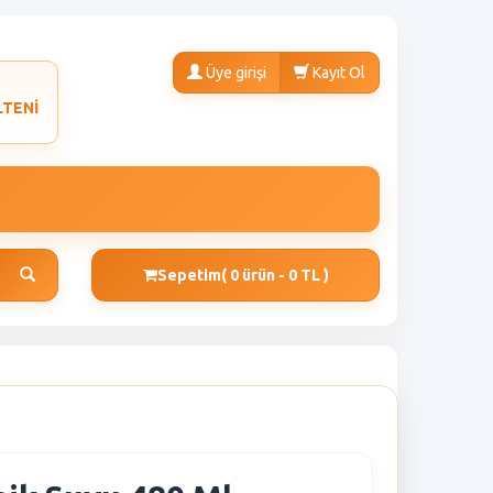
Üye girişi
Kayıt Ol
LTENİ
Sepetim
( 0 ürün - 0 TL )