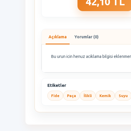
42,10 TL
Açıklama
Yorumlar (0)
Bu urun icin henuz aciklama bilgisi eklenmem
Etiketler
Fide
Paça
İlikli
Kemik
Suyu