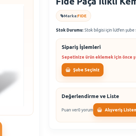
Fide Paça İlikli K
Marka:
FIDE
Stok Durumu:
Stok bilgisi için lütfen şube
Sipariş İşlemleri
Sepetinize ürün eklemek için önce ş
Şube Seçiniz
Değerlendirme ve Liste
Puan ver
0 yorum
Alışveriş Liste