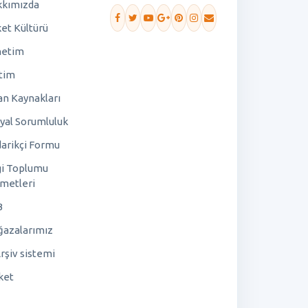
kımızda
ket Kültürü
netim
tim
an Kaynakları
yal Sorumluluk
arikçi Formu
gi Toplumu
metleri
B
azalarımız
rşiv sistemi
ket