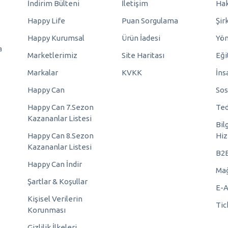
İndirim Bülteni
İletişim
Hak
Happy Life
Puan Sorgulama
Şir
Happy Kurumsal
Ürün İadesi
Yö
a
Marketlerimiz
Site Haritası
Eği
Markalar
KVKK
İns
Happy Can
Sos
Happy Can 7.Sezon
Ted
Kazananlar Listesi
Bil
Happy Can 8.Sezon
Hiz
Kazananlar Listesi
B2
Happy Can İndir
Mağ
Şartlar & Koşullar
E-A
Kişisel Verilerin
Tic
Korunması
Gizlilik İlkeleri