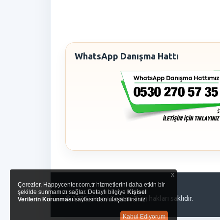
WhatsApp Danışma Hattı
x
Çerezler, Happycenter.com.tr hizmetlerini daha etkin bir
şekilde sunmamızı sağlar. Detaylı bilgiye
Kişisel
© 2026 Happy Center. Tüm hakları saklıdır.
Verilerin Korunması
sayfasından ulaşabilirsiniz.
Kabul Ediyorum