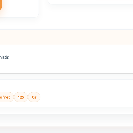
istir.
ofret
125
Gr