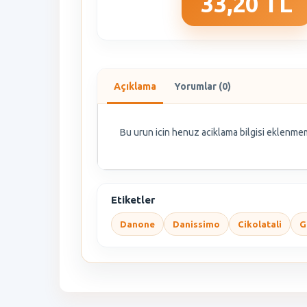
33,20 TL
Açıklama
Yorumlar (0)
Bu urun icin henuz aciklama bilgisi eklenmem
Etiketler
Danone
Danissimo
Cikolatali
G