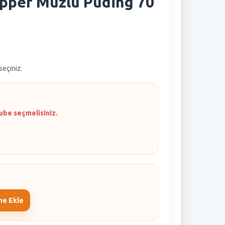
pper Muzlu Puding 70
 seçiniz.
ube seçmelisiniz.
me Ekle