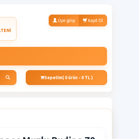
Üye girişi
Kayıt Ol
LTENİ
Sepetim
( 0 ürün - 0 TL )