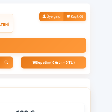
Üye girişi
Kayıt Ol
LTENİ
Sepetim
( 0 ürün - 0 TL )