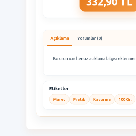
332,90 TL
Açıklama
Yorumlar (0)
Bu urun icin henuz aciklama bilgisi eklenmem
Etiketler
Maret
Pratik
Kavurma
100 Gr.