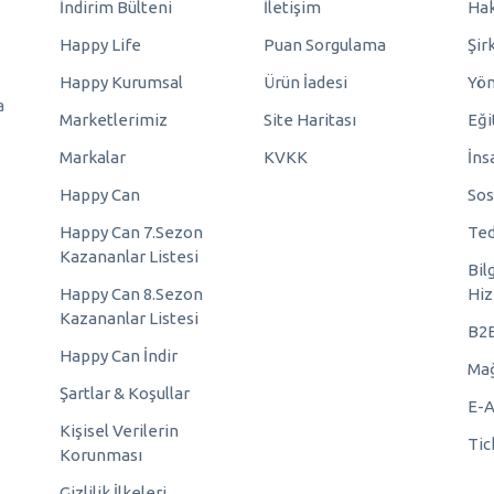
İndirim Bülteni
İletişim
Hak
Happy Life
Puan Sorgulama
Şir
Happy Kurumsal
Ürün İadesi
Yö
a
Marketlerimiz
Site Haritası
Eği
Markalar
KVKK
İns
Happy Can
Sos
Happy Can 7.Sezon
Ted
Kazananlar Listesi
Bil
Happy Can 8.Sezon
Hiz
Kazananlar Listesi
B2
Happy Can İndir
Mağ
Şartlar & Koşullar
E-A
Kişisel Verilerin
Tic
Korunması
Gizlilik İlkeleri