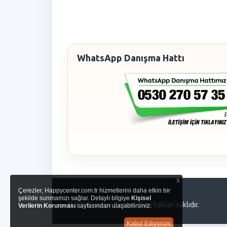
WhatsApp Danışma Hattı
x
Çerezler, Happycenter.com.tr hizmetlerini daha etkin bir
şekilde sunmamızı sağlar. Detaylı bilgiye
Kişisel
© 2026 Happy Center. Tüm hakları saklıdır.
Verilerin Korunması
sayfasından ulaşabilirsiniz.
Kabul Ediyorum