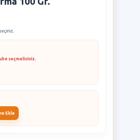
rma 100 Gr.
 seçiniz.
ube seçmelisiniz.
me Ekle