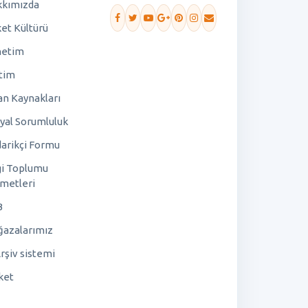
kımızda
ket Kültürü
netim
tim
an Kaynakları
yal Sorumluluk
arikçi Formu
gi Toplumu
metleri
B
azalarımız
rşiv sistemi
ket