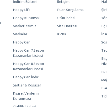
İndirim Bülteni
İletişim
Hak
Happy Life
Puan Sorgulama
Şir
Happy Kurumsal
Ürün İadesi
Yö
a
Marketlerimiz
Site Haritası
Eği
Markalar
KVKK
İns
Happy Can
Sos
Happy Can 7.Sezon
Ted
Kazananlar Listesi
Bil
Happy Can 8.Sezon
Hiz
Kazananlar Listesi
B2
Happy Can İndir
Mağ
Şartlar & Koşullar
E-A
Kişisel Verilerin
Tic
Korunması
Gizlilik İlkeleri