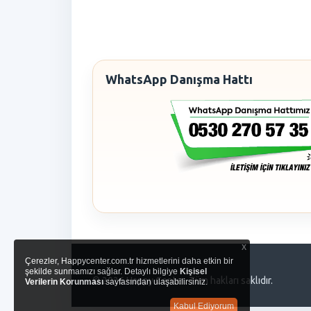
WhatsApp Danışma Hattı
x
Çerezler, Happycenter.com.tr hizmetlerini daha etkin bir
şekilde sunmamızı sağlar. Detaylı bilgiye
Kişisel
© 2026 Happy Center. Tüm hakları saklıdır.
Verilerin Korunması
sayfasından ulaşabilirsiniz.
Kabul Ediyorum