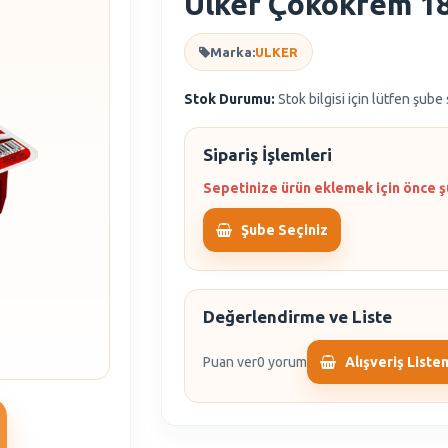
Ülker Çokokrem 18
Marka:
ULKER
Stok Durumu:
Stok bilgisi için lütfen şube
Sipariş İşlemleri
Sepetinize ürün eklemek için önce ş
Şube Seçiniz
Değerlendirme ve Liste
Puan ver
0 yorum
Alışveriş Liste