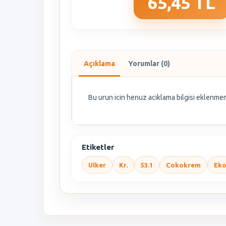
65,45 TL
Açıklama
Yorumlar (0)
Bu urun icin henuz aciklama bilgisi eklenmem
Etiketler
Ulker
Kr.
53.1
Cokokrem
Ek