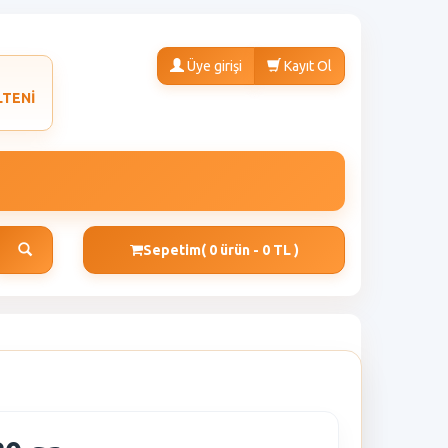
Üye girişi
Kayıt Ol
LTENİ
Sepetim
( 0 ürün - 0 TL )