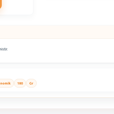
istir.
onomik
180
Gr