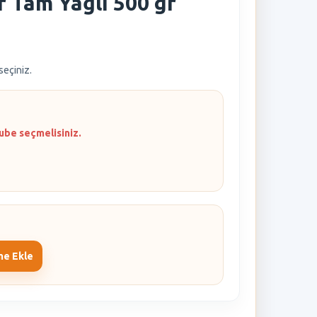
r Tam Yağlı 500 gr
 seçiniz.
ube seçmelisiniz.
me Ekle