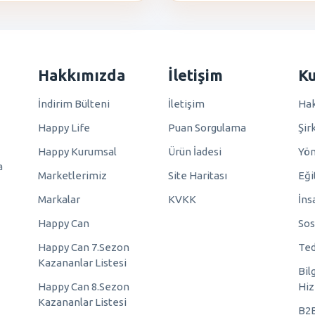
Hakkımızda
İletişim
K
İndirim Bülteni
İletişim
Hak
Happy Life
Puan Sorgulama
Şir
Happy Kurumsal
Ürün İadesi
Yö
a
Marketlerimiz
Site Haritası
Eği
Markalar
KVKK
İns
Happy Can
Sos
Happy Can 7.Sezon
Ted
Kazananlar Listesi
Bil
Happy Can 8.Sezon
Hiz
Kazananlar Listesi
B2