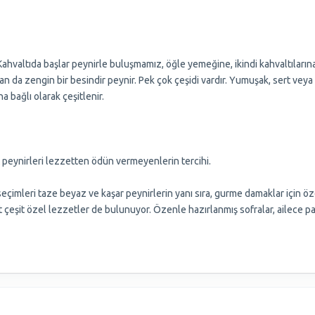
 Kahvaltıda başlar peynirle buluşmamız, öğle yemeğine, ikindi kahvaltıla
an da zengin bir besindir peynir. Pek çok çeşidi vardır. Yumuşak, sert veya y
 bağlı olarak çeşitlenir.
 peynirleri lezzetten ödün vermeyenlerin tercihi.
çimleri taze beyaz ve kaşar peynirlerin yanı sıra, gurme damaklar için öz
şit çeşit özel lezzetler de bulunuyor. Özenle hazırlanmış sofralar, ailece pay