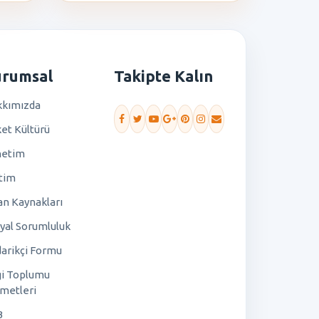
urumsal
Takipte Kalın
kımızda
ket Kültürü
netim
tim
an Kaynakları
yal Sorumluluk
arikçi Formu
gi Toplumu
metleri
B