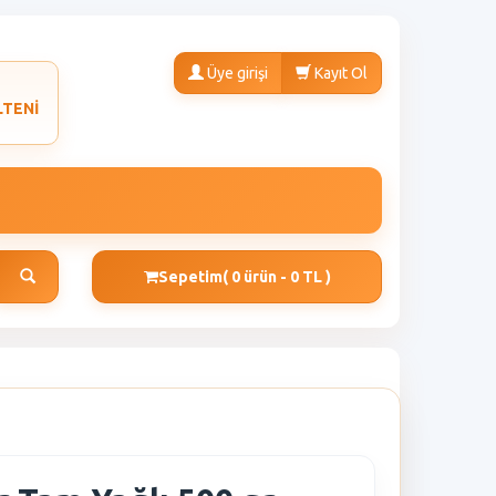
Üye girişi
Kayıt Ol
LTENİ
Sepetim
( 0 ürün - 0 TL )