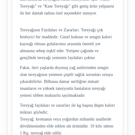
Tereyağı” ve “Kase Tereyağı” gibi geniş ürün yelpazesi
ile her damak tadına özel seçenekler sunuyor.
Tereyağının Faydaları ve Zararları: Tereyağı çok
besleyici bir maddedir. Güzel kokusu ve zengin kalori
kaynağı olması gıdalarımız arasında önemli yer
almasına sebep teşkil eder. Yetişme çağında ve
gençlikde tereyağı yemenin faydaları çoktur.
Fakat, ileri yaşlarda doymuş yağ asitlerinden zengin
olan tereyağının yenmesi çeşitli sağlık sorunları ortaya
çıkarabilirler. Bilhassa damar sertliğine müsait
insanların ve yüksek tansiyonlu hastaların tereyağı
yemesi tıbben mahzurlu sayılmaktadır.
Tereyağ faydaları ve zararları ile kg başına düşen kalori
miktarı şöyledir;
Tereyağ: kremanın veya yoğurdun mihaniki usullerde
dövülmesinden elde edilen süt ürünüdür. 10 kilo sütten
1 Kg. tereyağ elde edilir.