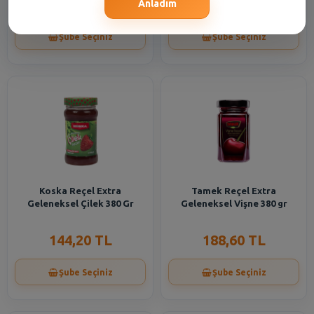
99,80 TL
118,70 TL
Anladım
Şube Seçiniz
Şube Seçiniz
Koska Reçel Extra
Tamek Reçel Extra
Geleneksel Çilek 380 Gr
Geleneksel Vişne 380 gr
144,20 TL
188,60 TL
Şube Seçiniz
Şube Seçiniz