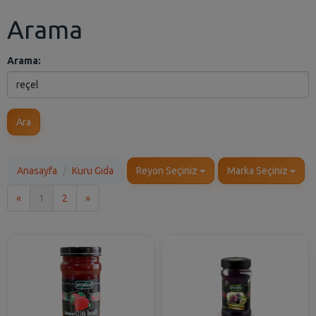
Arama
Arama:
Ara
Anasayfa
Kuru Gıda
Reyon Seçiniz
Marka Seçiniz
İlk
Son
«
1
2
»