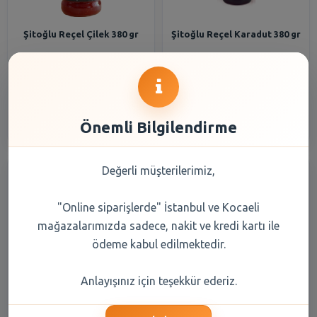
Şitoğlu Reçel Çilek 380 gr
Şitoğlu Reçel Karadut 380 gr
99,80 TL
99,80 TL
Şube Seçiniz
Şube Seçiniz
Önemli Bilgilendirme
Değerli müşterilerimiz,
"Online siparişlerde" İstanbul ve Kocaeli
mağazalarımızda sadece, nakit ve kredi kartı ile
ödeme kabul edilmektedir.
Şitoğlu Ayva Reçel 380 gr
Şitoğlu Reçel Vişne 380 gr
Anlayışınız için teşekkür ederiz.