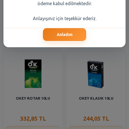
OKEY ULTRA HISSET 10LU
OKEY CIFTE HAZ 10LU
ödeme kabul edilmektedir.
Anlayışınız için teşekkür ederiz.
332,85 TL
332,85 TL
Anladım
Şube Seçiniz
Şube Seçiniz
OKEY ROTAR 10LU
OKEY KLASIK 10LU
332,85 TL
244,05 TL