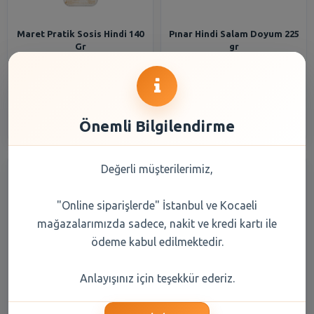
Maret Pratik Sosis Hindi 140
Pınar Hindi Salam Doyum 225
Gr
gr
74,30 TL
99,80 TL
Şube Seçiniz
Şube Seçiniz
Önemli Bilgilendirme
Değerli müşterilerimiz,
"Online siparişlerde" İstanbul ve Kocaeli
mağazalarımızda sadece, nakit ve kredi kartı ile
ödeme kabul edilmektedir.
Pınar Hindi Salam Etli Aç
Pınar Hindi Salam Aç Bitir
Anlayışınız için teşekkür ederiz.
Bitir 75 gr
Fıstıklı B Dilim 50 Gr