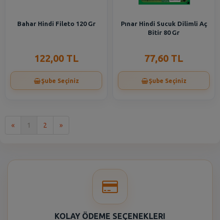
Bahar Hindi Fileto 120 Gr
Pınar Hindi Sucuk Dilimli Aç
Bitir 80 Gr
122,00 TL
77,60 TL
Şube Seçiniz
Şube Seçiniz
İlk
Son
«
1
2
»
KOLAY ÖDEME SEÇENEKLERI