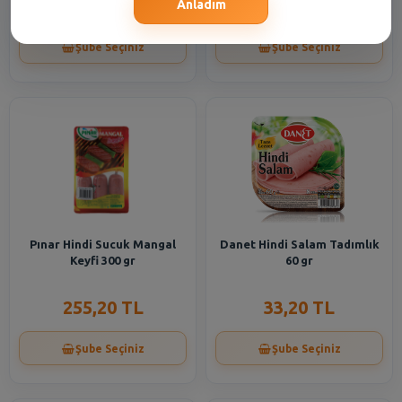
41,00 TL
47,65 TL
Anladım
Şube Seçiniz
Şube Seçiniz
Pınar Hindi Sucuk Mangal
Danet Hindi Salam Tadımlık
Keyfi 300 gr
60 gr
255,20 TL
33,20 TL
Şube Seçiniz
Şube Seçiniz