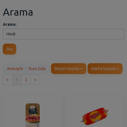
Arama
Arama:
Ara
Anasayfa
Kuru Gıda
Reyon Seçiniz
Marka Seçiniz
İlk
Son
«
1
2
»