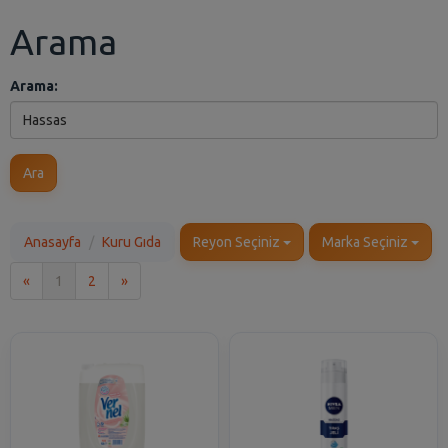
Arama
Arama:
Ara
Anasayfa
Kuru Gıda
Reyon Seçiniz
Marka Seçiniz
İlk
Son
«
1
2
»