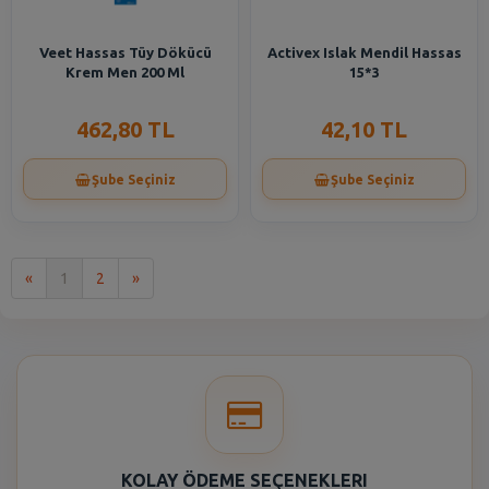
Veet Hassas Tüy Dökücü
Activex Islak Mendil Hassas
Krem Men 200 Ml
15*3
462,80 TL
42,10 TL
Şube Seçiniz
Şube Seçiniz
İlk
Son
«
1
2
»
KOLAY ÖDEME SEÇENEKLERI