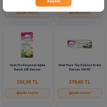
123,10 TL
223,05 TL
Anladım
Şube Seçiniz
Şube Seçiniz
Veet Profesyonel Ağda
Veet Pure Tüy Dökücü Krem
Bandı 20li Hassas
Hassas 100 Ml
232,95 TL
279,65 TL
Şube Seçiniz
Şube Seçiniz