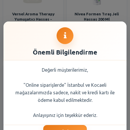
Vernel Aroma Therapy
Nivea Formen Tıraş Jeli
Yumuşatıcı Hassas -
Hassas 200 Ml
Yumuşak 5 lt
249,65 TL
271,85 TL
Şube Seçiniz
Şube Seçiniz
Önemli Bilgilendirme
Değerli müşterilerimiz,
"Online siparişlerde" İstanbul ve Kocaeli
mağazalarımızda sadece, nakit ve kredi kartı ile
ödeme kabul edilmektedir.
Sesu Ağda Bandı Hassas Cilt
Veet Ağda Bantı Hassas
Anlayışınız için teşekkür ederiz.
20 Li
Ciltlere Özel 12li