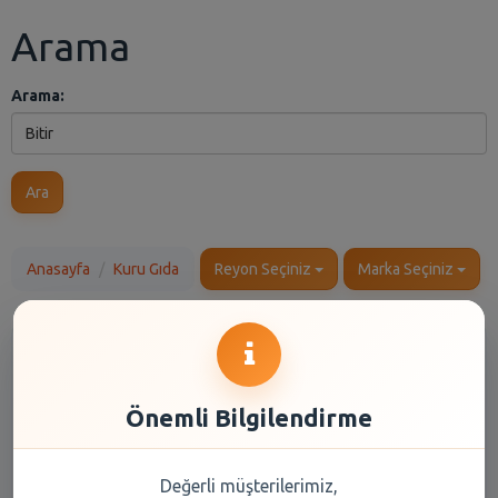
Arama
Arama:
Ara
Anasayfa
Kuru Gıda
Reyon Seçiniz
Marka Seçiniz
Önemli Bilgilendirme
Değerli müşterilerimiz,