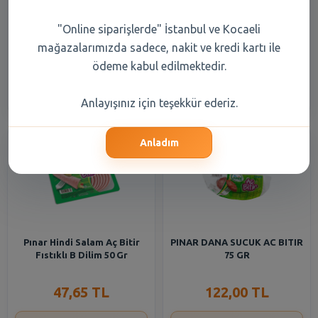
Pınar Dana Salam Macar
Pınar Hindi Salam Etli Aç
Fıstıklı Aç Bitir 50 Gr
Bitir 75 gr
"Online siparişlerde" İstanbul ve Kocaeli
mağazalarımızda sadece, nakit ve kredi kartı ile
51,00 TL
41,00 TL
ödeme kabul edilmektedir.
Şube Seçiniz
Şube Seçiniz
Anlayışınız için teşekkür ederiz.
Anladım
Pınar Hindi Salam Aç Bitir
PINAR DANA SUCUK AC BITIR
Fıstıklı B Dilim 50 Gr
75 GR
47,65 TL
122,00 TL