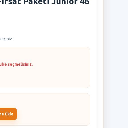
ırsat Paketi Junior 46
 seçiniz.
ube seçmelisiniz.
me Ekle