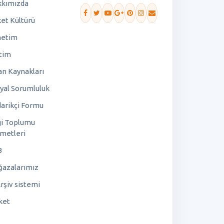
kımızda
ket Kültürü
netim
tim
an Kaynakları
yal Sorumluluk
arikçi Formu
gi Toplumu
metleri
B
azalarımız
rşiv sistemi
ket