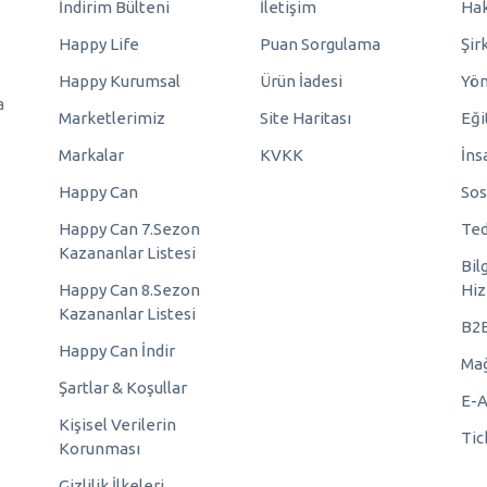
İndirim Bülteni
İletişim
Hak
Happy Life
Puan Sorgulama
Şir
Happy Kurumsal
Ürün İadesi
Yö
a
Marketlerimiz
Site Haritası
Eği
Markalar
KVKK
İns
Happy Can
Sos
Happy Can 7.Sezon
Ted
Kazananlar Listesi
Bil
Happy Can 8.Sezon
Hiz
Kazananlar Listesi
B2
Happy Can İndir
Mağ
Şartlar & Koşullar
E-A
Kişisel Verilerin
Tic
Korunması
Gizlilik İlkeleri