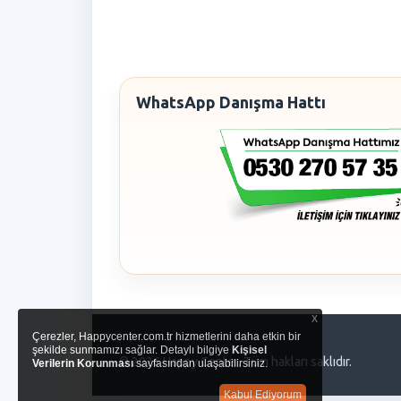
WhatsApp Danışma Hattı
x
Çerezler, Happycenter.com.tr hizmetlerini daha etkin bir
şekilde sunmamızı sağlar. Detaylı bilgiye
Kişisel
© 2026 Happy Center. Tüm hakları saklıdır.
Verilerin Korunması
sayfasından ulaşabilirsiniz.
Kabul Ediyorum