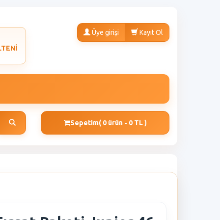
Üye girişi
Kayıt Ol
LTENİ
Sepetim
( 0 ürün - 0 TL )