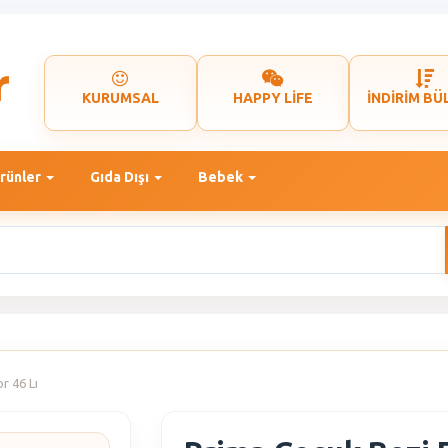
KURUMSAL
HAPPY LİFE
İNDİRİM BÜ
rünler
Gıda Dışı
Bebek
r 46 Lı