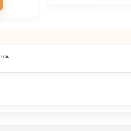
istir.