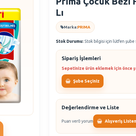
Prima Çocuk Bezi F
Lı
Marka:
PRIMA
Stok Durumu:
Stok bilgisi için lütfen şube
Sipariş İşlemleri
Sepetinize ürün eklemek için önce ş
Şube Seçiniz
Değerlendirme ve Liste
Puan ver
0 yorum
Alışveriş Liste